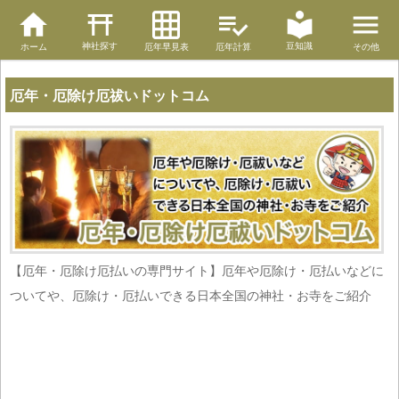
神社探す
豆知識
ホーム
厄年早見表
厄年計算
その他
厄年・厄除け厄祓いドットコム
【厄年・厄除け厄払いの専門サイト】厄年や厄除け・厄払いなどに
ついてや、厄除け・厄払いできる日本全国の神社・お寺をご紹介