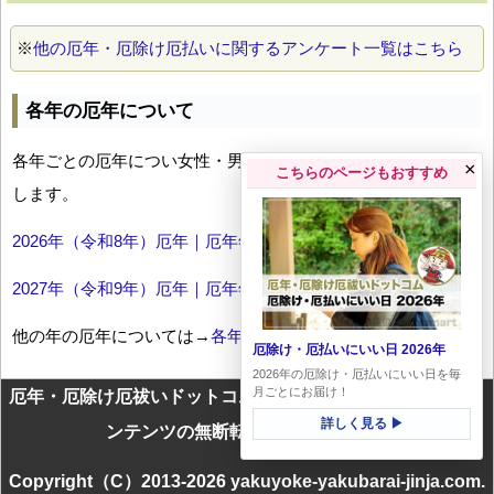
※
他の厄年・厄除け厄払いに関するアンケート一覧はこちら
各年の厄年について
各年ごとの厄年につい女性・男性の年齢早見表とともにお伝え
×
こちらのページもおすすめ
します。
2026年（令和8年）厄年｜厄年年齢早見表
2027年（令和9年）厄年｜厄年年齢早見表
他の年の厄年については→
各年厄年一覧
厄除け・厄払いにいい日 2026年
2026年の厄除け・厄払いにいい日を毎
月ごとにお届け！
厄年・厄除け厄祓いドットコムに掲載のテキスト・画像等コ
詳しく見る ▶
ンテンツの無断転載を一切禁じます
Copyright（C）2013-2026 yakuyoke-yakubarai-jinja.com.