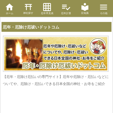
神社探す
豆知識
ホーム
厄年早見表
厄年計算
その他
厄年・厄除け厄祓いドットコム
【厄年・厄除け厄払いの専門サイト】厄年や厄除け・厄払いなどに
ついてや、厄除け・厄払いできる日本全国の神社・お寺をご紹介