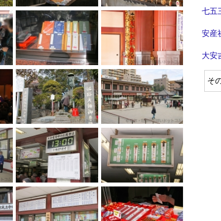
七五
安産
大安
そ