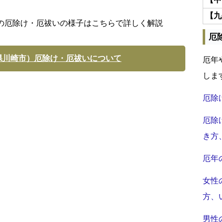
【九
の厄除け・厄祓いの様子はこちらで詳しく解説
厄
県川崎市）厄除け・厄祓いについて
厄年
しま
厄除
厄除
き方
厄年
女性
方、
男性