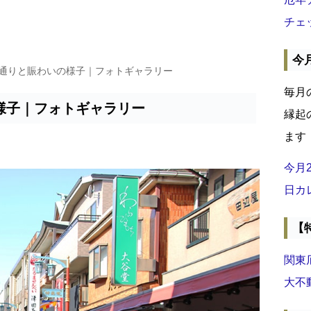
チェ
今
世通りと賑わいの様子｜フォトギャラリー
毎月
様子｜フォトギャラリー
縁起
ます
今月
日カ
【
関東
大不