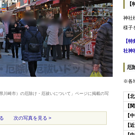
【
神社
様子
【特
社神
厄
※各
県川崎市）の厄除け・厄祓いについて」ページに掲載の写
【北
【関
【中
る
次の写真を見る >
【近
【中