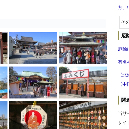
方、
そ
厄
厄除
有名
【北
【中
関
当サ
サイ