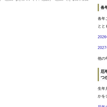
各
各年
とと
20
20
他の
厄
つ
生年
かを
厄年