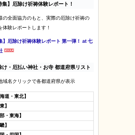
特集】厄除け祈祷体験レポート！
様の全面協力のもと、実際の厄除け祈祷の
を体験レポートします！
集】厄除け祈祷体験レポート 第一弾！ at 七
社
除け・厄払い神社・お寺 都道府県リスト
地域名クリックで各都道府県が表示
海道・東北】
東】
部・東海】
畿】
国・四国】