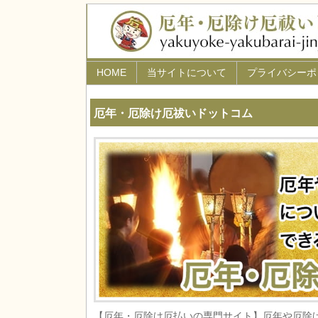
HOME
当サイトについて
プライバシーポ
厄年・厄除け厄祓いドットコム
【厄年・厄除け厄払いの専門サイト】厄年や厄除