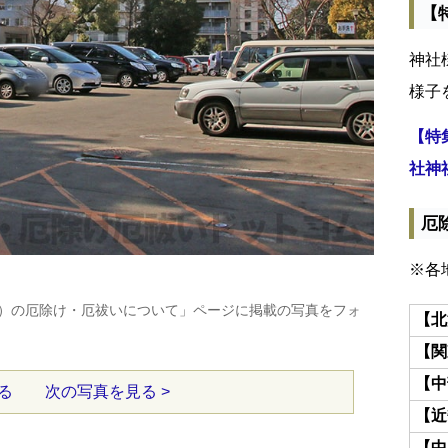
【
神社
様子
【特
社神
厄
※各
）の厄除け・厄祓いについて」ページに掲載の写真をフォ
【北
【関
【中
る
次の写真を見る >
【近
【中