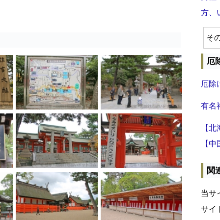
方、
そ
厄
厄除
有名
【北
【中
関
当サ
サイ