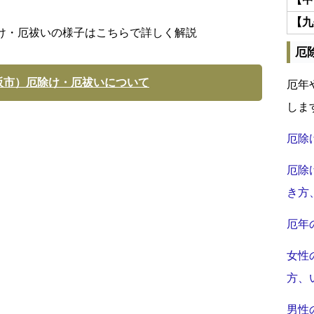
【九
け・厄祓いの様子はこちらで詳しく解説
厄
阪市）厄除け・厄祓いについて
厄年
しま
厄除
厄除
き方
厄年
女性
方、
男性