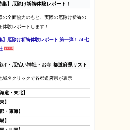
特集】厄除け祈祷体験レポート！
様の全面協力のもと、実際の厄除け祈祷の
を体験レポートします！
集】厄除け祈祷体験レポート 第一弾！ at 七
社
除け・厄払い神社・お寺 都道府県リスト
地域名クリックで各都道府県が表示
海道・東北】
東】
部・東海】
畿】
国・四国】