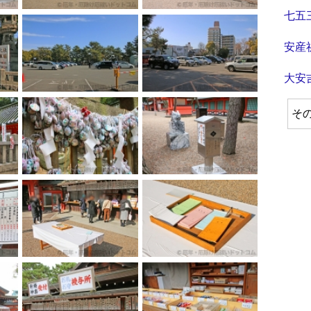
七五
安産
大安
そ