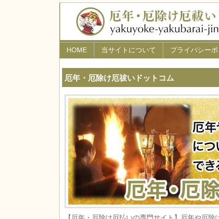
HOME
当サイトについて
プライバシーポ
厄年・厄除け厄祓いドットコム
【厄年・厄除け厄払いの専門サイト】厄年や厄除