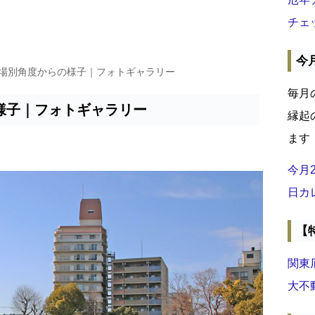
チェ
今
車場別角度からの様子｜フォトギャラリー
毎月
様子｜フォトギャラリー
縁起
ます
今月
日カ
【
関東
大不