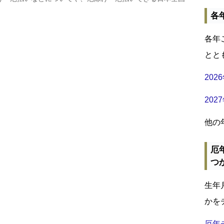
各
各年
とと
20
20
他の
厄
つ
生年
かを
厄年