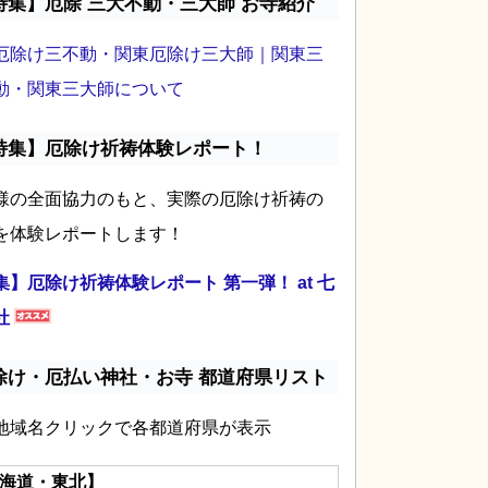
特集】厄除 三大不動・三大師 お寺紹介
厄除け三不動・関東厄除け三大師｜関東三
動・関東三大師について
特集】厄除け祈祷体験レポート！
様の全面協力のもと、実際の厄除け祈祷の
を体験レポートします！
集】厄除け祈祷体験レポート 第一弾！ at 七
社
除け・厄払い神社・お寺 都道府県リスト
地域名クリックで各都道府県が表示
海道・東北】