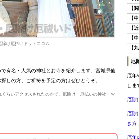
【関
【中
【近
【中
厄除け厄払いドットココム
【九
厄
めで有名・人気の神社とお寺を紹介します。宮城県仙
厄年
お探しの方、ご祈祷を予定の方はぜひどうぞ。
しま
れくらいアクセスされたのかで、厄除け・厄払いの神社・お
厄除
厄除
き方
厄年