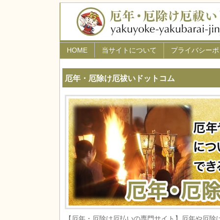
HOME
当サイトについて
プライバシーポ
厄年・厄除け厄祓いドットコム
【厄年・厄除け厄払いの専門サイト】厄年や厄除