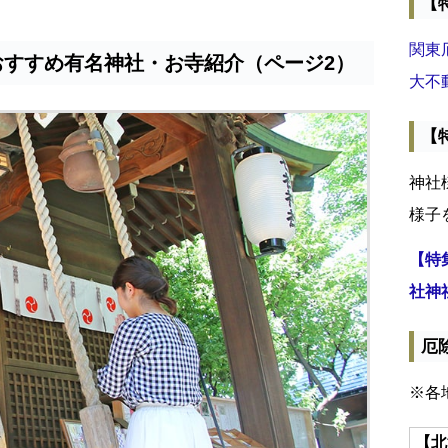
【
関東
おすすめ有名神社・お寺紹介（ページ2）
大不
【
神社
様子
【特
社神
厄
※各
【北