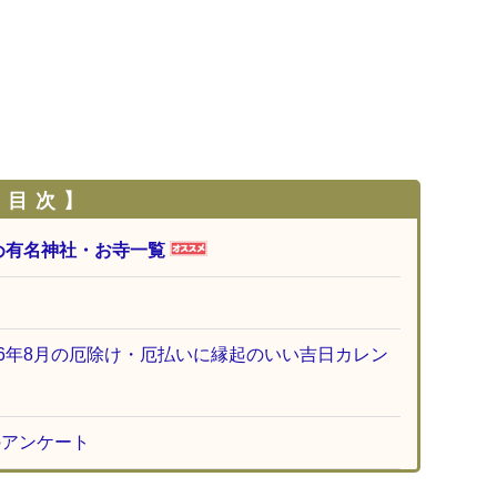
 目 次 】
め有名神社・お寺一覧
26年8月の厄除け・厄払いに縁起のいい吉日カレン
のアンケート