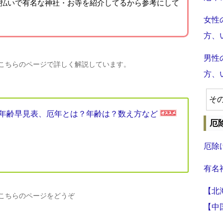
払いで有名な神社・お寺を紹介
してるから参考にして
女性
方、
男性
、こちらのページで詳しく解説しています。
方、
そ
厄年年齢早見表、厄年とは？年齢は？数え方など
厄
厄除
有名
【北
、こちらのページをどうぞ
【中