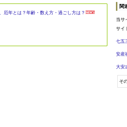
関
見表、厄年とは？年齢・数え方・過ごし方は？
当サ
サイ
七五
安産
大安
そ