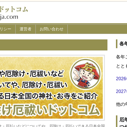
リシー
運営者
お問い合わせ
各
各年
とと
20
20
他の
厄
け・厄払いなどについてや、厄除け・厄払いできる日本全国
つ