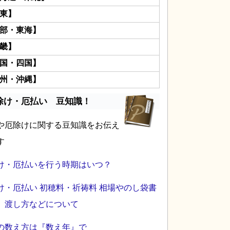
東】
部・東海】
畿】
国・四国】
州・沖縄】
除け・厄払い 豆知識！
や厄除けに関する豆知識をお伝え
す
け・厄払いを行う時期はいつ？
け・厄払い 初穂料・祈祷料 相場やのし袋書
、渡し方などについて
の数え方は『数え年』で