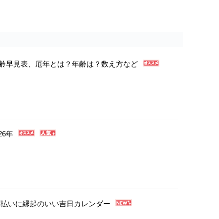
年年齢早見表、厄年とは？年齢は？数え方など
26年
・厄払いに縁起のいい吉日カレンダー