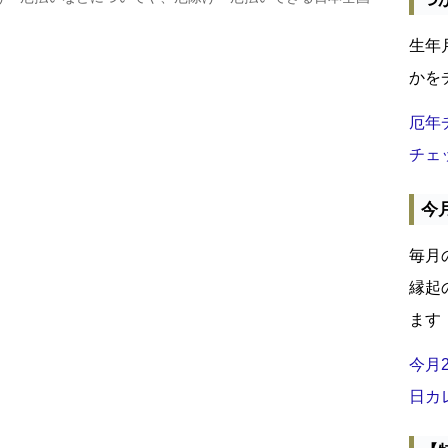
生年
かを
厄年
チェ
今
毎月
縁起
ます
今月
日カ