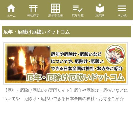
神社探す
豆知識
ホーム
厄年早見表
厄年計算
その他
厄年・厄除け厄祓いドットコム
【厄年・厄除け厄払いの専門サイト】厄年や厄除け・厄払いなどに
ついてや、厄除け・厄払いできる日本全国の神社・お寺をご紹介