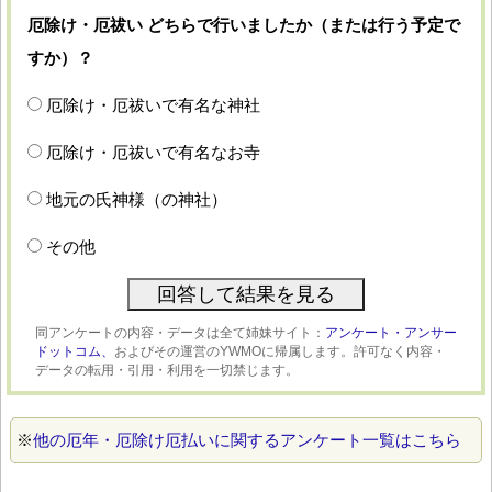
厄除け・厄祓い どちらで行いましたか（または行う予定で
すか）？
厄除け・厄祓いで有名な神社
厄除け・厄祓いで有名なお寺
地元の氏神様（の神社）
その他
同アンケートの内容・データは全て姉妹サイト：
アンケート・アンサー
ドットコム、
およびその運営のYWMOに帰属します。許可なく内容・
データの転用・引用・利用を一切禁じます。
※
他の厄年・厄除け厄払いに関するアンケート一覧はこちら