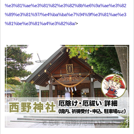
%e3%81%ae%e3%81%82%e3%82%8b%e6%9a%ae%e3%82
%89%e3%81%97/%e4%ba%ba%e7%94%9f%e3%81%ae%e3
%81%be%e3%81%a4%e3%82%8a/
>