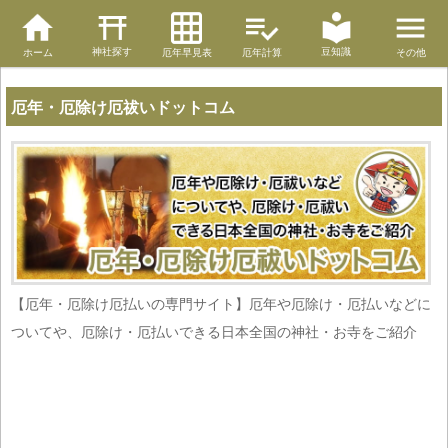
神社探す
豆知識
ホーム
厄年早見表
厄年計算
その他
厄年・厄除け厄祓いドットコム
【厄年・厄除け厄払いの専門サイト】厄年や厄除け・厄払いなどに
ついてや、厄除け・厄払いできる日本全国の神社・お寺をご紹介