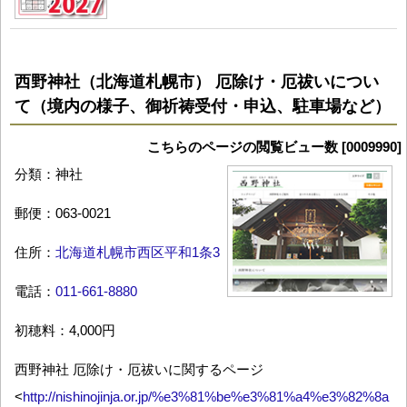
西野神社（北海道札幌市） 厄除け・厄祓いについ
て（境内の様子、御祈祷受付・申込、駐車場など）
こちらのページの閲覧ビュー数 [0009990]
分類：神社
郵便：063-0021
住所：
北海道札幌市西区平和1条3
電話：
011-661-8880
初穂料：4,000円
西野神社 厄除け・厄祓いに関するページ
<
http://nishinojinja.or.jp/%e3%81%be%e3%81%a4%e3%82%8a