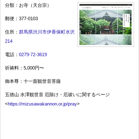
分類：お寺（天台宗）
郵便：377-0103
住所：
群馬県渋川市伊香保町水沢
214
電話：
0279-72-3619
祈祷料：5,000円〜
御本尊：十一面観世音菩薩
五徳山 水澤観世音 厄除け・厄祓いに関するページ
<
https://mizusawakannon.or.jp/pray
>