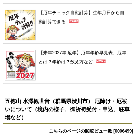
【厄年チェック自動計算】生年月日から自
動計算できる
【来年2027年 厄年】厄年年齢早見表、厄年
とは？年齢は？数え方など
五徳山 水澤観世音（群馬県渋川市） 厄除け・厄祓
いについて（境内の様子、御祈祷受付・申込、駐車
場など）
こちらのページの閲覧ビュー数 [0006499]