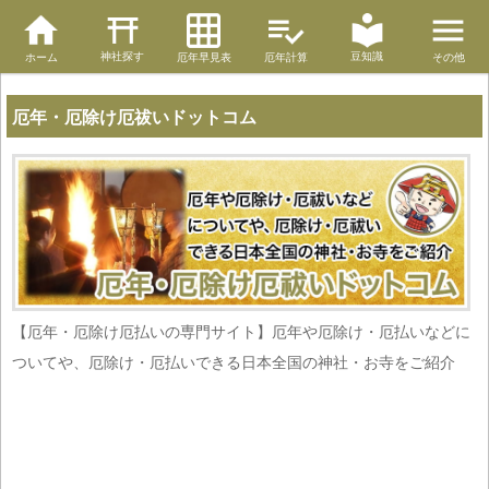
神社探す
豆知識
ホーム
厄年早見表
厄年計算
その他
厄年・厄除け厄祓いドットコム
【厄年・厄除け厄払いの専門サイト】厄年や厄除け・厄払いなどに
ついてや、厄除け・厄払いできる日本全国の神社・お寺をご紹介