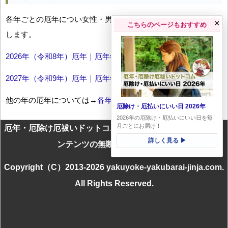
各年ごとの厄年につい女性・男性の年齢早見表とともにお伝え
×
こちらのページもおすすめ
します。
2026年（令和8年）厄年｜厄年年齢早見表
2027年（令和9年）厄年｜厄年年齢早見表
他の年の厄年については→
各年厄年一覧
厄除け・厄払いにいい日 2026年
2026年の厄除け・厄払いにいい日を毎
月ごとにお届け！
厄年・厄除け厄祓いドットコムに掲載のテキスト・画像等コ
詳しく見る ▶
ンテンツの無断転載を禁じます
Copyright（C）2013-2026 yakuyoke-yakubarai-jinja.com.
All Rights Reserved.