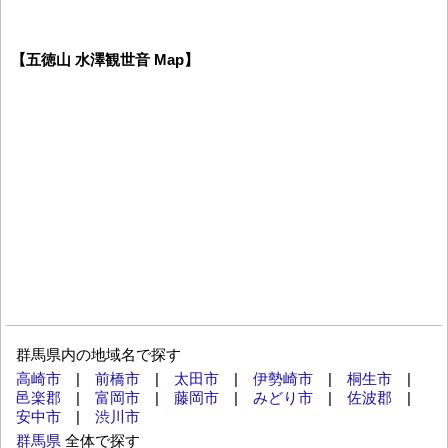
【五徳山 水澤観世音 Map】
群馬県内の地域名で探す
高崎市
|
前橋市
|
太田市
|
伊勢崎市
|
桐生市
|
邑楽郡
|
富岡市
|
藤岡市
|
みどり市
|
佐波郡
|
安中市
|
渋川市
群馬県
全体で探す