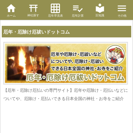
神社探す
豆知識
ホーム
厄年早見表
厄年計算
その他
厄年・厄除け厄祓いドットコム
【厄年・厄除け厄払いの専門サイト】厄年や厄除け・厄払いなどに
ついてや、厄除け・厄払いできる日本全国の神社・お寺をご紹介