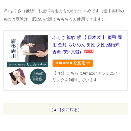
※↓ふくさ（袱紗）も慶弔両用のものがおすすめです（慶弔両用の
ものは厄除け・厄払いの際でももちろん使用できます）。
ふくさ 袱紗 紫 【 日本製 】 慶弔 両
用 金封 ちりめん 男性 女性 結婚式
香典 (紫×京紫)
Amazonで見る⇒
【PR】こちらはAmazonアソシエイト
リンクを利用しています
（▲目次に戻る）