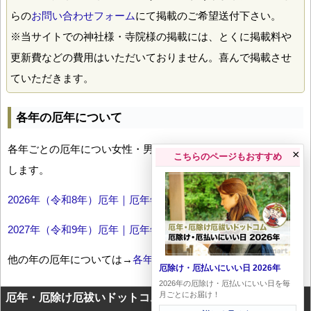
らの
お問い合わせフォーム
にて掲載のご希望送付下さい。
※当サイトでの神社様・寺院様の掲載には、とくに掲載料や
更新費などの費用はいただいておりません。喜んで掲載させ
ていただきます。
各年の厄年について
各年ごとの厄年につい女性・男性の年齢早見表とともにお伝え
×
こちらのページもおすすめ
します。
2026年（令和8年）厄年｜厄年年齢早見表
2027年（令和9年）厄年｜厄年年齢早見表
他の年の厄年については→
各年厄年一覧
厄除け・厄払いにいい日 2026年
2026年の厄除け・厄払いにいい日を毎
月ごとにお届け！
厄年・厄除け厄祓いドットコムに掲載のテキスト・画像等コ