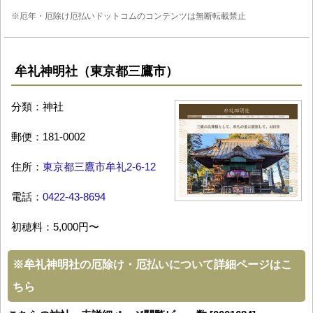
※厄年・厄除け厄払いドットコムのコンテンツは無断転載禁止
牟礼神明社（東京都三鷹市）
分類：神社
郵便：181-0002
住所：
東京都三鷹市牟礼2-6-12
電話：
0422-43-8694
初穂料：5,000円〜
※
牟礼神明社の厄除け・厄払いについて詳細ページはこ
ちら