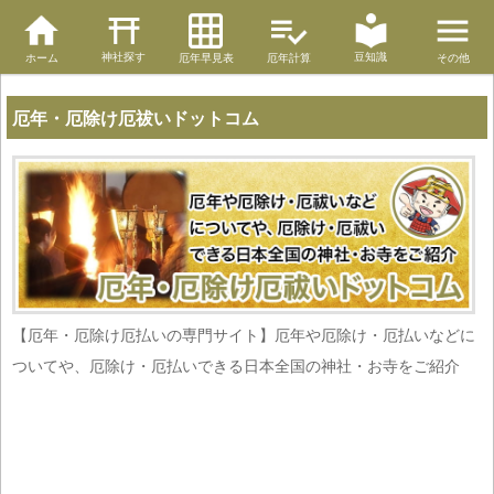
神社探す
豆知識
ホーム
厄年早見表
厄年計算
その他
厄年・厄除け厄祓いドットコム
【厄年・厄除け厄払いの専門サイト】厄年や厄除け・厄払いなどに
ついてや、厄除け・厄払いできる日本全国の神社・お寺をご紹介