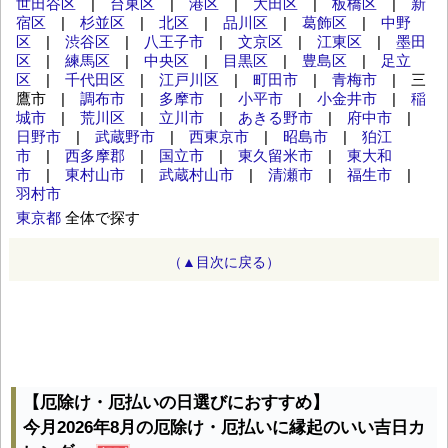
世田谷区
|
台東区
|
港区
|
大田区
|
板橋区
|
新
宿区
|
杉並区
|
北区
|
品川区
|
葛飾区
|
中野
区
|
渋谷区
|
八王子市
|
文京区
|
江東区
|
墨田
区
|
練馬区
|
中央区
|
目黒区
|
豊島区
|
足立
区
|
千代田区
|
江戸川区
|
町田市
|
青梅市
| 三
鷹市 |
調布市
|
多摩市
|
小平市
|
小金井市
|
稲
城市
|
荒川区
|
立川市
|
あきる野市
|
府中市
|
日野市
|
武蔵野市
|
西東京市
|
昭島市
|
狛江
市
|
西多摩郡
|
国立市
|
東久留米市
|
東大和
市
|
東村山市
|
武蔵村山市
|
清瀬市
|
福生市
|
羽村市
東京都
全体で探す
（▲目次に戻る）
【厄除け・厄払いの日選びにおすすめ】
今月2026年8月の厄除け・厄払いに縁起のいい吉日カ