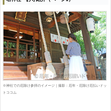
※神社での厄除け参拝のイメージ｜撮影：厄年・厄除け厄払いドッ
トココム