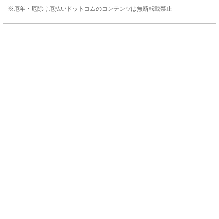
※厄年・厄除け厄払いドットコムのコンテンツは無断転載禁止