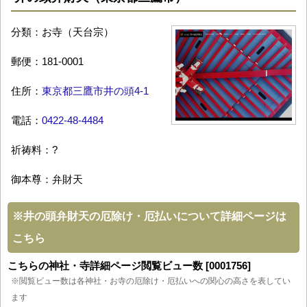
分類：お寺（天台宗）
郵便：181-0001
住所：
東京都三鷹市井の頭4-1
電話：
0422-48-4484
祈祷料：?
御本尊：弁財天
※
井の頭弁財天の厄除け・厄払いについて詳細ページは
こちら
こちらの神社・寺詳細ページ閲覧ビュー数 [0001756]
※閲覧ビュー数は各神社・お寺の厄除け・厄払いへの関心の高さを表してい
ます