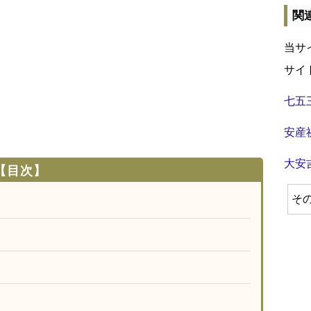
関
当サ
サイ
七五
安産
大安
【目次】
そ