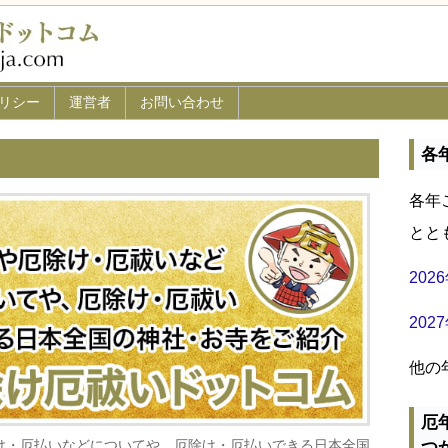
リシー
運営者
お問い合わせ
各
各年
とと
20
20
他の
厄
け・厄払いなどについてや、厄除け・厄払いできる日本全国
つ