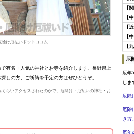
【関
【中
【近
【中
厄除け厄払いドットココム
【九
厄
めで有名・人気の神社とお寺を紹介します。長野県上
厄年
お探しの方、ご祈祷を予定の方はぜひどうぞ。
しま
れくらいアクセスされたのかで、厄除け・厄払いの神社・お
厄除
厄除
き方
厄年