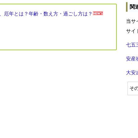
関
見表、厄年とは？年齢・数え方・過ごし方は？
当サ
サイ
七五
安産
大安
そ