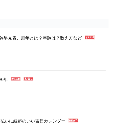
年年齢早見表、厄年とは？年齢は？数え方など
26年
・厄払いに縁起のいい吉日カレンダー