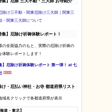
特集】厄除 三大不動・三大師 お寺紹介
厄除け三不動・関東厄除け三大師｜関東三
動・関東三大師について
特集】厄除け祈祷体験レポート！
様の全面協力のもと、実際の厄除け祈祷の
を体験レポートします！
集】厄除け祈祷体験レポート 第一弾！ at 七
社
除け・厄払い神社・お寺 都道府県リスト
地域名クリックで各都道府県が表示
海道・東北】