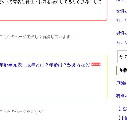
払いで有名な神社・お寺を紹介
してるから参考にして
女性
方、
男性
、こちらのページで詳しく解説しています。
方、
そ
厄年年齢早見表、厄年とは？年齢は？数え方など
厄
厄除
有名
【北
、こちらのページをどうぞ
【中