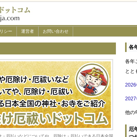
リシー
運営者
お問い合わせ
各
各年
とと
20
20
他の
厄
け・厄払いなどについてや、厄除け・厄払いできる日本全国
つ