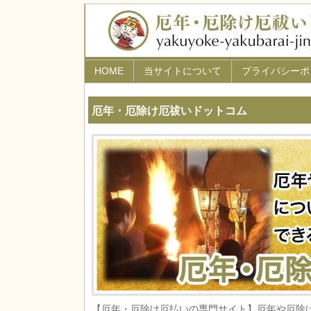
HOME
当サイトについて
プライバシーポ
厄年・厄除け厄祓いドットコム
【厄年・厄除け厄払いの専門サイト】厄年や厄除