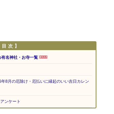
 目 次 】
め有名神社・お寺一覧
26年8月の厄除け・厄払いに縁起のいい吉日カレン
のアンケート