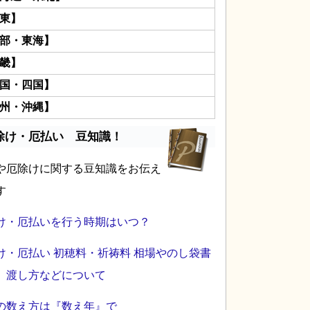
東】
部・東海】
畿】
国・四国】
州・沖縄】
除け・厄払い 豆知識！
や厄除けに関する豆知識をお伝え
す
け・厄払いを行う時期はいつ？
け・厄払い 初穂料・祈祷料 相場やのし袋書
、渡し方などについて
の数え方は『数え年』で