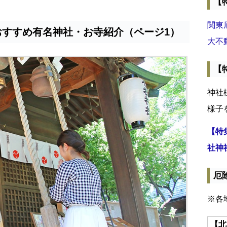
【
関東
おすすめ有名神社・お寺紹介（ページ1）
大不
【
神社
様子
【特
社神
厄
※各
【北