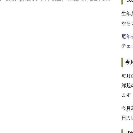
生年
かを
厄年
チェ
今
毎月
縁起
ます
今月
日カ