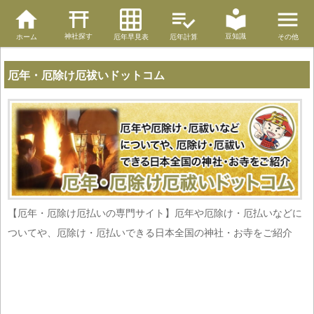
神社探す
豆知識
ホーム
厄年早見表
厄年計算
その他
厄年・厄除け厄祓いドットコム
【厄年・厄除け厄払いの専門サイト】厄年や厄除け・厄払いなどに
ついてや、厄除け・厄払いできる日本全国の神社・お寺をご紹介