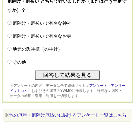
厄除け・厄祓い どちらで行いましたか（または行う予定で
すか）？
厄除け・厄祓いで有名な神社
厄除け・厄祓いで有名なお寺
地元の氏神様（の神社）
その他
同アンケートの内容・データは全て姉妹サイト：
アンケート・アンサー
ドットコム、
およびその運営のYWMOに帰属します。許可なく内容・
データの転用・引用・利用を一切禁じます。
※
他の厄年・厄除け厄払いに関するアンケート一覧はこちら