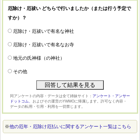
厄除け・厄祓い どちらで行いましたか（または行う予定で
すか）？
厄除け・厄祓いで有名な神社
厄除け・厄祓いで有名なお寺
地元の氏神様（の神社）
その他
同アンケートの内容・データは全て姉妹サイト：
アンケート・アンサー
ドットコム、
およびその運営のYWMOに帰属します。許可なく内容・
データの転用・引用・利用を一切禁じます。
※
他の厄年・厄除け厄払いに関するアンケート一覧はこちら