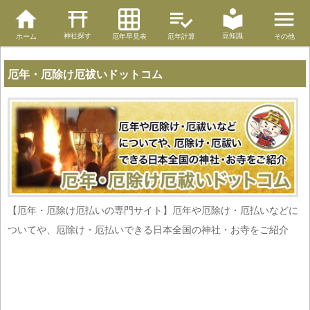
神社探す
豆知識
ホーム
厄年早見表
厄年計算
その他
厄年・厄除け厄祓いドットコム
【厄年・厄除け厄払いの専門サイト】厄年や厄除け・厄払いなどに
ついてや、厄除け・厄払いできる日本全国の神社・お寺をご紹介