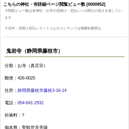
こちらの神社・寺詳細ページ閲覧ビュー数 [0000952]
※閲覧ビュー数は各神社・お寺の厄除け・厄払いへの関心の高さを表してい
ます
※厄年・厄除け厄払いドットコムのコンテンツは無断転載禁止
鬼岩寺（静岡県藤枝市）
分類：お寺（真言宗）
郵便：426-0025
住所：
静岡県藤枝市藤枝3-16-14
電話：
054-641-2932
祈祷料：?
御本尊：聖観世音菩薩