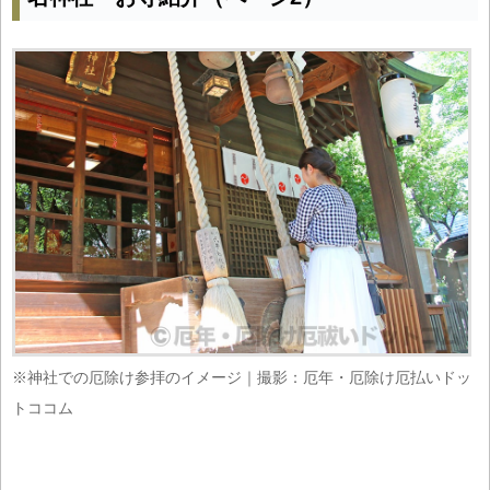
※神社での厄除け参拝のイメージ｜撮影：厄年・厄除け厄払いドッ
トココム