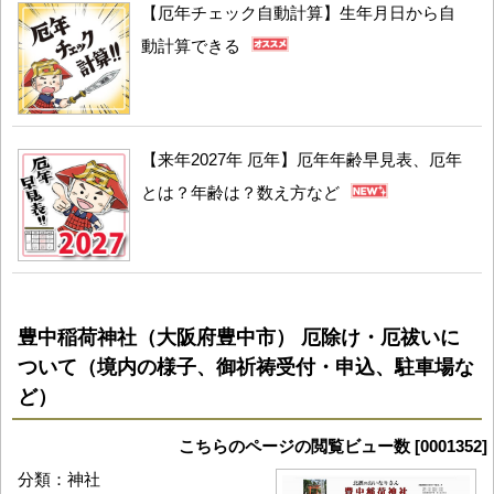
【厄年チェック自動計算】生年月日から自
動計算できる
【来年2027年 厄年】厄年年齢早見表、厄年
とは？年齢は？数え方など
豊中稲荷神社（大阪府豊中市） 厄除け・厄祓いに
ついて（境内の様子、御祈祷受付・申込、駐車場な
ど）
こちらのページの閲覧ビュー数 [0001352]
分類：神社