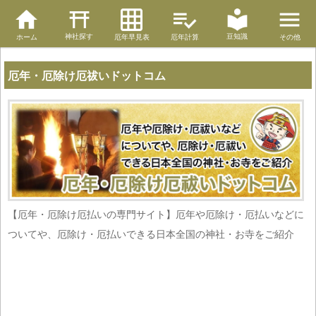
神社探す
豆知識
ホーム
厄年早見表
厄年計算
その他
厄年・厄除け厄祓いドットコム
【厄年・厄除け厄払いの専門サイト】厄年や厄除け・厄払いなどに
ついてや、厄除け・厄払いできる日本全国の神社・お寺をご紹介