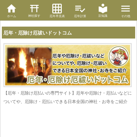
神社探す
豆知識
ホーム
厄年早見表
厄年計算
その他
厄年・厄除け厄祓いドットコム
【厄年・厄除け厄払いの専門サイト】厄年や厄除け・厄払いなどに
ついてや、厄除け・厄払いできる日本全国の神社・お寺をご紹介