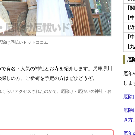
【関
【中
【近
【中
厄除け厄払いドットココム
【九
厄
めで有名・人気の神社とお寺を紹介します。兵庫県川
厄年
お探しの方、ご祈祷を予定の方はぜひどうぞ。
しま
れくらいアクセスされたのかで、厄除け・厄払いの神社・お
厄除
厄除
き方
厄年