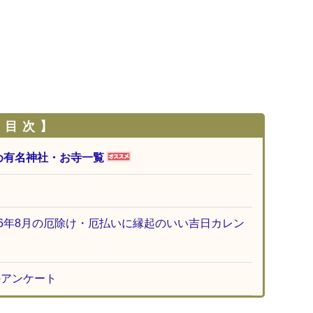
 目 次 】
め有名神社・お寺一覧
26年8月の厄除け・厄払いに縁起のいい吉日カレン
のアンケート