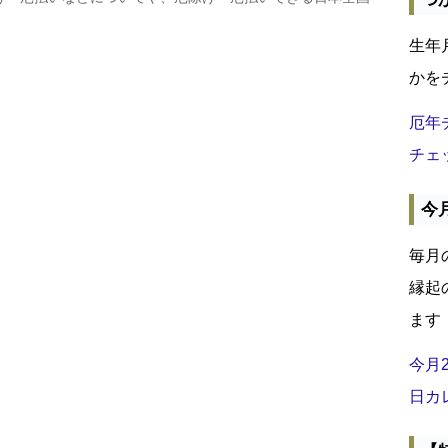
生年
かを
厄年
チェ
今
毎月
縁起
ます
今月
日カ