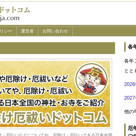
リシー
運営者
お問い合わせ
各
各年
とと
20
20
他の
厄
け・厄払いなどについてや、厄除け・厄払いできる日本全国
つ