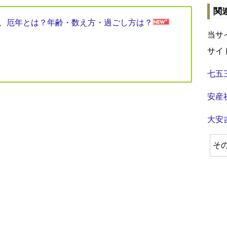
関
見表、厄年とは？年齢・数え方・過ごし方は？
当サ
サイ
七五
安産
大安
そ