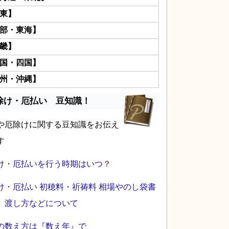
東】
部・東海】
畿】
国・四国】
州・沖縄】
除け・厄払い 豆知識！
や厄除けに関する豆知識をお伝え
す
け・厄払いを行う時期はいつ？
け・厄払い 初穂料・祈祷料 相場やのし袋書
、渡し方などについて
の数え方は『数え年』で