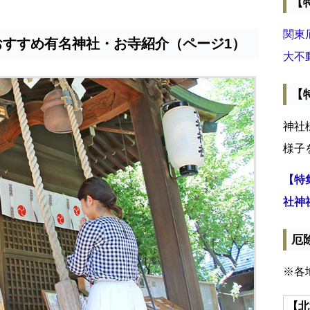
【
関東
おすすめ有名神社・お寺紹介（ページ1）
大不
【
神社
様子
【特
社神
厄
※各
【北