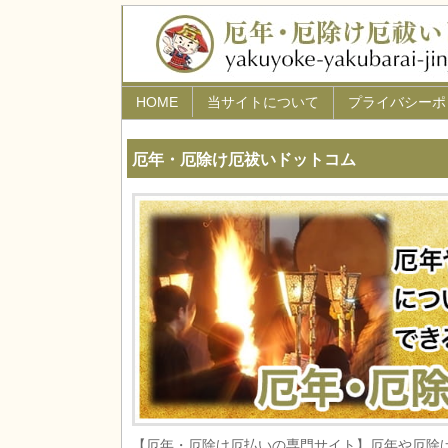
HOME
当サイトについて
プライバシーポ
厄年・厄除け厄祓いドットコム
【厄年・厄除け厄払いの専門サイト】厄年や厄除