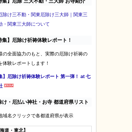
特集】厄除 三大不動・三大師 お寺紹介
厄除け三不動・関東厄除け三大師｜関東三
動・関東三大師について
特集】厄除け祈祷体験レポート！
様の全面協力のもと、実際の厄除け祈祷の
を体験レポートします！
集】厄除け祈祷体験レポート 第一弾！ at 七
社
除け・厄払い神社・お寺 都道府県リスト
地域名クリックで各都道府県が表示
海道・東北】