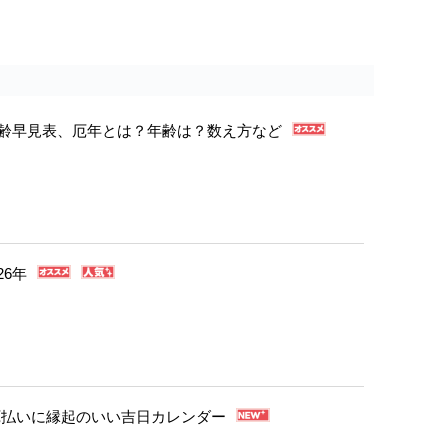
年年齢早見表、厄年とは？年齢は？数え方など
26年
・厄払いに縁起のいい吉日カレンダー