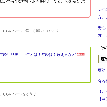
払いで有名な神社・お寺を紹介
してるから参考にして
女性
方、
男性
、こちらのページで詳しく解説しています。
方、
そ
厄年年齢早見表、厄年とは？年齢は？数え方など
厄
厄除
有名
【北
、こちらのページをどうぞ
【中