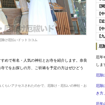
【関
【中
【近
【中
【九
厄除け厄払いドットココム
厄
厄年
すすめで有名・人気の神社とお寺を紹介します。奈良
しま
お寺でをお探しの方、ご祈祷を予定の方はぜひどう
厄除
れくらいアクセスされたのかで、厄除け・厄払いの神社・お
厄除
き方
厄年