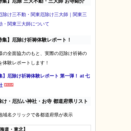
特集】厄除 三大不動・三大師 お寺紹介
厄除け三不動・関東厄除け三大師｜関東三
動・関東三大師について
特集】厄除け祈祷体験レポート！
様の全面協力のもと、実際の厄除け祈祷の
を体験レポートします！
集】厄除け祈祷体験レポート 第一弾！ at 七
社
除け・厄払い神社・お寺 都道府県リスト
地域名クリックで各都道府県が表示
海道・東北】