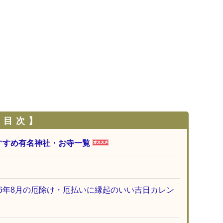
 目 次 】
すすめ有名神社・お寺一覧
26年8月の厄除け・厄払いに縁起のいい吉日カレン