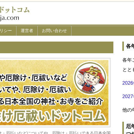
リシー
運営者
お問い合わせ
各
各年
とと
20
20
他の
厄
け・厄払いなどについてや、厄除け・厄払いできる日本全国
つ