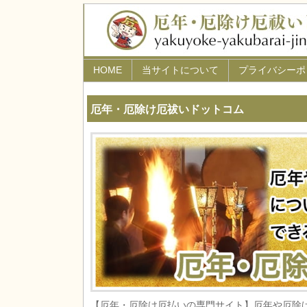
HOME
当サイトについて
プライバシーポ
厄年・厄除け厄祓いドットコム
【厄年・厄除け厄払いの専門サイト】厄年や厄除