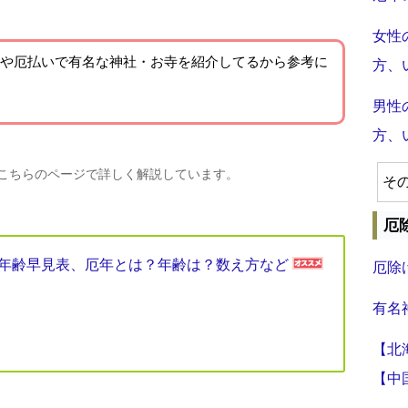
女性
や厄払いで有名な神社・お寺を紹介
してるから参考に
方、
男性
方、
、こちらのページで詳しく解説しています。
そ
厄
厄年年齢早見表、厄年とは？年齢は？数え方など
厄除
有名
【北
【中