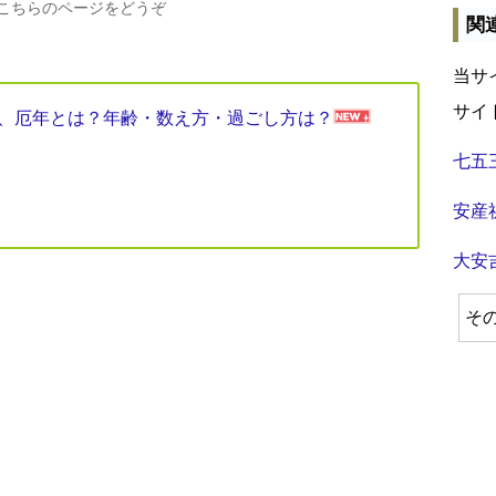
、こちらのページをどうぞ
関
当サ
サイ
見表、厄年とは？年齢・数え方・過ごし方は？
七五
安産
大安
そ