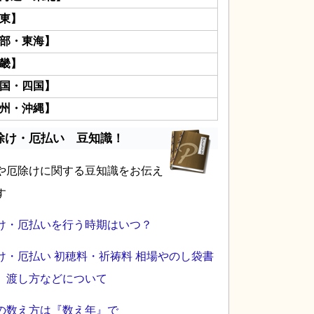
東】
部・東海】
畿】
国・四国】
州・沖縄】
除け・厄払い 豆知識！
や厄除けに関する豆知識をお伝え
す
け・厄払いを行う時期はいつ？
け・厄払い 初穂料・祈祷料 相場やのし袋書
、渡し方などについて
の数え方は『数え年』で