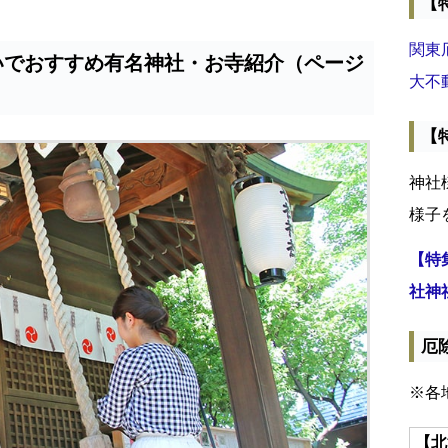
【
関東
いでおすすめ有名神社・お寺紹介（ページ
大不
【
神社
様子
【特
社神
厄
※各
【北