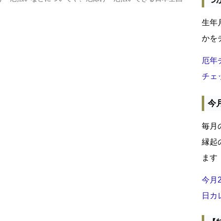
生年
かを
厄年
チェ
今
毎月
縁起
ます
今月
日カ