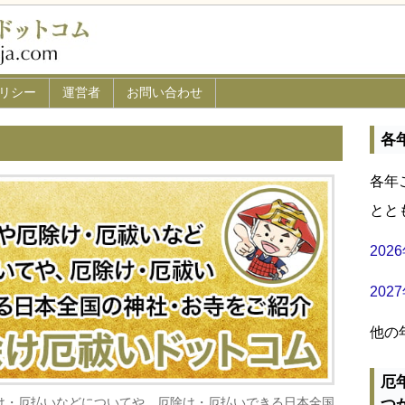
リシー
運営者
お問い合わせ
各
各年
とと
20
20
他の
厄
け・厄払いなどについてや、厄除け・厄払いできる日本全国
つ