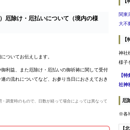
【
関東
）厄除け・厄払いについて（境内の様
大不
【
神社
細についてお伝えします。
様子
や御利益、また厄除け・厄払いの御祈祷に関して受付
【特
一連の流れについてなど、お参り当日におさえておき
社神
厄
問・調査時のもので、日数が経って場合によっては異なって
※各
【北