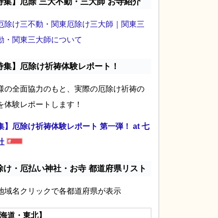
特集】厄除 三大不動・三大師 お寺紹介
厄除け三不動・関東厄除け三大師｜関東三
動・関東三大師について
特集】厄除け祈祷体験レポート！
様の全面協力のもと、実際の厄除け祈祷の
を体験レポートします！
集】厄除け祈祷体験レポート 第一弾！ at 七
社
除け・厄払い神社・お寺 都道府県リスト
地域名クリックで各都道府県が表示
海道・東北】