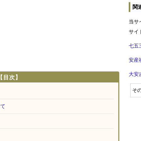
関
当サ
サイ
七五
安産
大安
【目次】
そ
いて