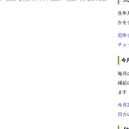
生年
かを
厄年
チェ
今
毎月
縁起
ます
今月
日カ