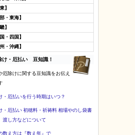
東】
部・東海】
畿】
国・四国】
州・沖縄】
除け・厄払い 豆知識！
や厄除けに関する豆知識をお伝え
す
け・厄払いを行う時期はいつ？
け・厄払い 初穂料・祈祷料 相場やのし袋書
、渡し方などについて
の数え方は『数え年』で