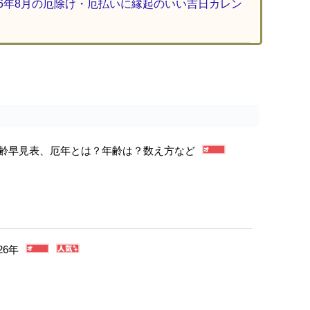
26年8月の厄除け・厄払いに縁起のいい吉日カレン
年年齢早見表、厄年とは？年齢は？数え方など
26年