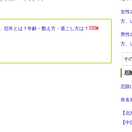
女性
方、
見表、厄年とは？年齢・数え方・過ごし方は？
男性
方、
そ
厄
厄除
有名
【北
【中