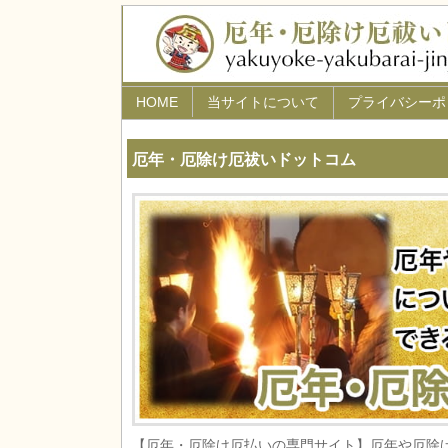
HOME
当サイトについて
プライバシーポ
厄年・厄除け厄祓いドットコム
【厄年・厄除け厄払いの専門サイト】厄年や厄除