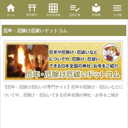
神社探す
豆知識
ホーム
厄年早見表
厄年計算
その他
厄年・厄除け厄祓いドットコム
【厄年・厄除け厄払いの専門サイト】厄年や厄除け・厄払いなどに
ついてや、厄除け・厄払いできる日本全国の神社・お寺をご紹介