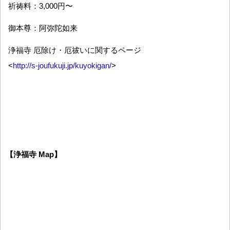
祈祷料：3,000円〜
御本尊：阿弥陀如来
浄福寺 厄除け・厄祓いに関するページ
<
http://s-joufukuji.jp/kuyokigan/
>
【浄福寺 Map】