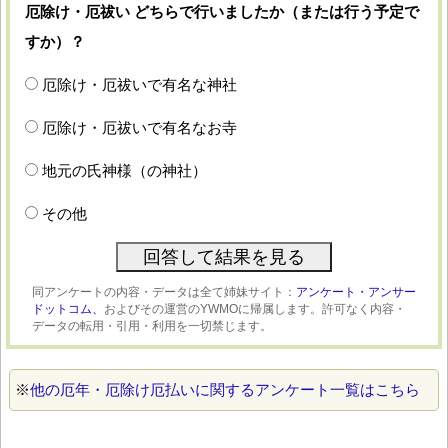
厄除け・厄祓い どちらで行いましたか（または行う予定で
すか）？
厄除け・厄祓いで有名な神社
厄除け・厄祓いで有名なお寺
地元の氏神様（の神社）
その他
同アンケートの内容・データは全て姉妹サイト：
アンケート・アンサー
ドットコム、
およびその運営のYWMOに帰属します。許可なく内容・
データの転用・引用・利用を一切禁じます。
※
他の厄年・厄除け厄払いに関するアンケート一覧はこちら