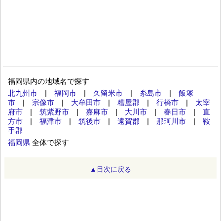
福岡県内の地域名で探す
北九州市
|
福岡市
|
久留米市
|
糸島市
|
飯塚
市
|
宗像市
|
大牟田市
|
糟屋郡
|
行橋市
|
太宰
府市
|
筑紫野市
|
嘉麻市
|
大川市
|
春日市
|
直
方市
|
福津市
|
筑後市
|
遠賀郡
|
那珂川市
|
鞍
手郡
福岡県
全体で探す
▲目次に戻る