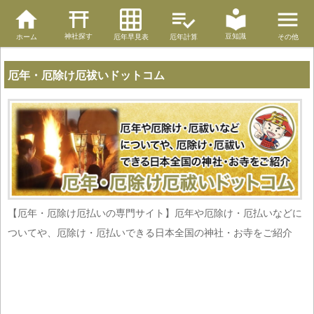
神社探す
豆知識
ホーム
厄年早見表
厄年計算
その他
厄年・厄除け厄祓いドットコム
【厄年・厄除け厄払いの専門サイト】厄年や厄除け・厄払いなどに
ついてや、厄除け・厄払いできる日本全国の神社・お寺をご紹介