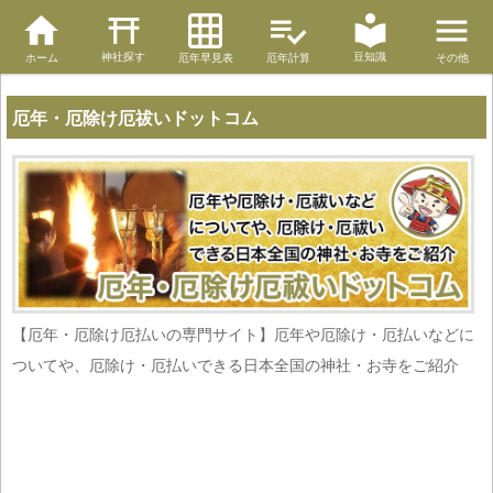
神社探す
豆知識
ホーム
厄年早見表
厄年計算
その他
厄年・厄除け厄祓いドットコム
【厄年・厄除け厄払いの専門サイト】厄年や厄除け・厄払いなどに
ついてや、厄除け・厄払いできる日本全国の神社・お寺をご紹介