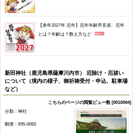
【来年2027年 厄年】厄年年齢早見表、厄年
とは？年齢は？数え方など
新田神社（鹿児島県薩摩川内市） 厄除け・厄祓い
について（境内の様子、御祈祷受付・申込、駐車場
など）
こちらのページの閲覧ビュー数 [0010094]
分類：神社
郵便：895-0065