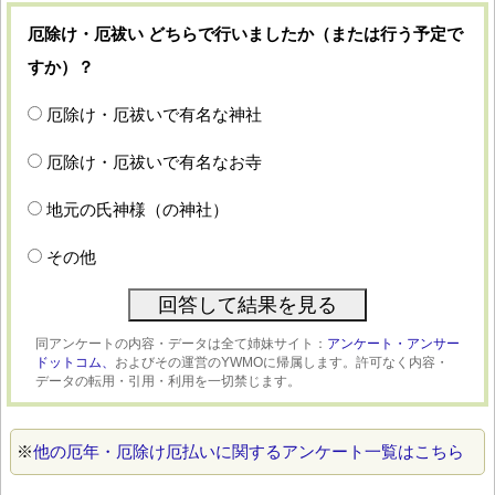
厄除け・厄祓い どちらで行いましたか（または行う予定で
すか）？
厄除け・厄祓いで有名な神社
厄除け・厄祓いで有名なお寺
地元の氏神様（の神社）
その他
同アンケートの内容・データは全て姉妹サイト：
アンケート・アンサー
ドットコム、
およびその運営のYWMOに帰属します。許可なく内容・
データの転用・引用・利用を一切禁じます。
※
他の厄年・厄除け厄払いに関するアンケート一覧はこちら