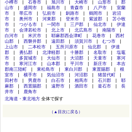
小樽市
|
石巻市
|
旭川市
|
大崎市
|
山形市
|
郡
山市
|
盛岡市
|
福島市
|
青森市
|
八戸市
|
室蘭
市
|
帯広市
|
弘前市
|
釧路市
|
鶴岡市
|
岩沼
市
|
奥州市
|
河東郡
|
登米市
|
紫波郡
|
苫小牧
市
|
つがる市
|
一関市
|
三戸郡
|
仙北市
|
伊達
市
|
会津若松市
|
北上市
|
北広島市
|
南陽市
|
白河市
|
米沢市
|
耶麻郡西会津町
|
花巻市
|
西村
山郡
|
西磐井郡
|
遠田郡
|
須賀川市
|
むつ市
|
上山市
|
二本松市
|
五所川原市
|
仙北郡
|
伊達
郡
|
勇払郡
|
北津軽郡
|
十勝郡
|
名取市
|
塩竈
市
|
多賀城市
|
大仙市
|
大沼郡
|
天童市
|
寒河
市
|
寒河江市
|
山本郡
|
平川市
|
新庄市
|
本吉
郡南三陸町
|
東松島市
|
東白川郡
|
東置賜郡
|
根
室市
|
横手市
|
気仙沼市
|
河沼郡
|
猪苗代町
|
田村市
|
男鹿市
|
白石市
|
相馬市
|
石川郡
|
耶
麻郡
|
西置賜郡
|
遠野市
|
酒田市
|
釜石市
|
長
井市
|
鹿角市
北海道・東北地方
全体で探す
（▲目次に戻る）