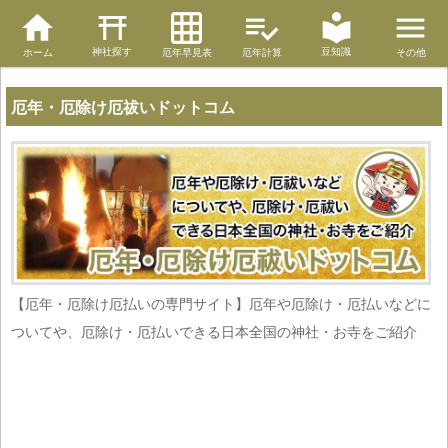
神社探す
豆知識
ホーム
厄年早見表
厄年計算
その他
厄年・厄除け厄祓いドットコム
【厄年・厄除け厄払いの専門サイト】厄年や厄除け・厄払いなどに
ついてや、厄除け・厄払いできる日本全国の神社・お寺をご紹介