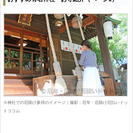
※神社での厄除け参拝のイメージ｜撮影：厄年・厄除け厄払いドッ
トココム