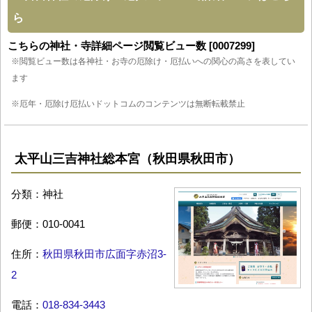
ら
こちらの神社・寺詳細ページ閲覧ビュー数 [0007299]
※閲覧ビュー数は各神社・お寺の厄除け・厄払いへの関心の高さを表してい
ます
※厄年・厄除け厄払いドットコムのコンテンツは無断転載禁止
太平山三吉神社総本宮（秋田県秋田市）
分類：神社
郵便：010-0041
住所：
秋田県秋田市広面字赤沼3-
2
電話：
018-834-3443