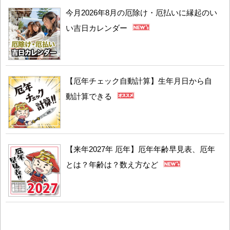
今月2026年8月の厄除け・厄払いに縁起のい
い吉日カレンダー
【厄年チェック自動計算】生年月日から自
動計算できる
【来年2027年 厄年】厄年年齢早見表、厄年
とは？年齢は？数え方など