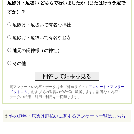
厄除け・厄祓い どちらで行いましたか（または行う予定で
すか）？
厄除け・厄祓いで有名な神社
厄除け・厄祓いで有名なお寺
地元の氏神様（の神社）
その他
同アンケートの内容・データは全て姉妹サイト：
アンケート・アンサー
ドットコム、
およびその運営のYWMOに帰属します。許可なく内容・
データの転用・引用・利用を一切禁じます。
※
他の厄年・厄除け厄払いに関するアンケート一覧はこちら