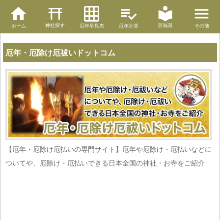
神社探す
豆知識
ホーム
厄年早見表
厄年計算
その他
厄年・厄除け厄祓いドットコム
【厄年・厄除け厄払いの専門サイト】厄年や厄除け・厄払いなどに
ついてや、厄除け・厄払いできる日本全国の神社・お寺をご紹介