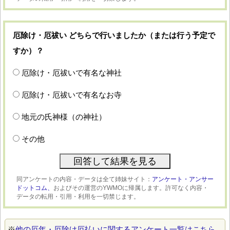
厄除け・厄祓い どちらで行いましたか（または行う予定で
すか）？
厄除け・厄祓いで有名な神社
厄除け・厄祓いで有名なお寺
地元の氏神様（の神社）
その他
同アンケートの内容・データは全て姉妹サイト：
アンケート・アンサー
ドットコム、
およびその運営のYWMOに帰属します。許可なく内容・
データの転用・引用・利用を一切禁じます。
※
他の厄年・厄除け厄払いに関するアンケート一覧はこちら