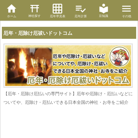
神社探す
豆知識
ホーム
厄年早見表
厄年計算
その他
厄年・厄除け厄祓いドットコム
【厄年・厄除け厄払いの専門サイト】厄年や厄除け・厄払いなどに
ついてや、厄除け・厄払いできる日本全国の神社・お寺をご紹介