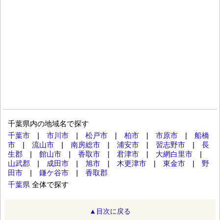
千葉県内の地域名で探す
千葉市
|
市川市
|
松戸市
|
柏市
|
市原市
|
船橋
市
|
流山市
|
南房総市
|
浦安市
|
習志野市
|
長
生郡
|
館山市
|
香取市
|
君津市
|
大網白里市
|
山武郡
|
成田市
|
旭市
|
木更津市
|
東金市
|
野
田市
|
鎌ケ谷市
|
香取郡
千葉県
全体で探す
▲目次に戻る