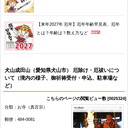
【来年2027年 厄年】厄年年齢早見表、厄年
とは？年齢は？数え方など
犬山成田山（愛知県犬山市） 厄除け・厄祓いにつ
いて（境内の様子、御祈祷受付・申込、駐車場な
ど）
こちらのページの閲覧ビュー数 [0025324]
分類：お寺（真言宗）
郵便：484-0081