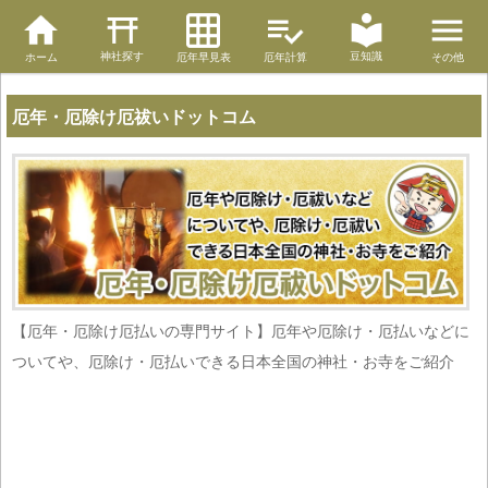
神社探す
豆知識
ホーム
厄年早見表
厄年計算
その他
厄年・厄除け厄祓いドットコム
【厄年・厄除け厄払いの専門サイト】厄年や厄除け・厄払いなどに
ついてや、厄除け・厄払いできる日本全国の神社・お寺をご紹介