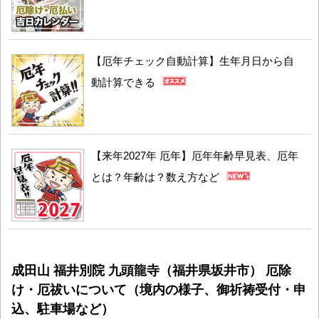
【厄年チェック自動計算】生年月日から自
動計算できる
【来年2027年 厄年】厄年年齢早見表、厄年
とは？年齢は？数え方など
成田山 福井別院 九頭龍寺（福井県坂井市） 厄除
け・厄祓いについて（境内の様子、御祈祷受付・申
込、駐車場など）