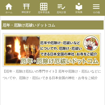
神社探す
豆知識
ホーム
厄年早見表
厄年計算
その他
厄年・厄除け厄祓いドットコム
【厄年・厄除け厄払いの専門サイト】厄年や厄除け・厄払いなどに
ついてや、厄除け・厄払いできる日本全国の神社・お寺をご紹介