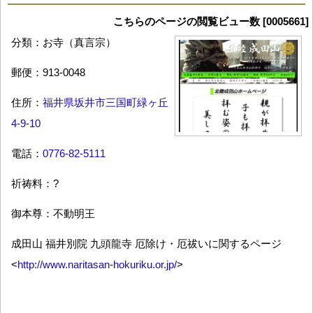
こちらのページの閲覧ビュー数 [0005661]
分類：お寺（真言宗）
郵便：913-0048
住所：
福井県坂井市三国町緑ヶ丘
4-9-10
電話：
0776-82-5111
祈祷料：?
御本尊：不動明王
成田山 福井別院 九頭龍寺 厄除け・厄祓いに関するページ
<
http://www.naritasan-hokuriku.or.jp/
>