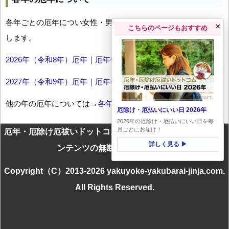
各年ごとの厄年につい女性・男性の年齢早見表とともにお伝え
×
こちらのページもおすすめ
します。
2026年（令和8年）厄年｜厄年年齢早見表
2027年（令和9年）厄年｜厄年年齢早見表
他の年の厄年については→
各年厄年一覧
厄除け・厄払いにいい日 2026年
2026年の厄除け・厄払いにいい日を毎
月ごとにお届け！
厄年・厄除け厄祓いドットコムに掲載のテキスト・画像等コ
詳しく見る ▶
ンテンツの無断転載を禁じます
Copyright（C）2013-2026 yakuyoke-yakubarai-jinja.com.
All Rights Reserved.