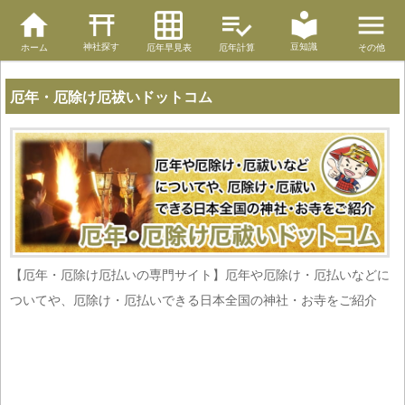
神社探す
豆知識
ホーム
厄年早見表
厄年計算
その他
厄年・厄除け厄祓いドットコム
【厄年・厄除け厄払いの専門サイト】厄年や厄除け・厄払いなどに
ついてや、厄除け・厄払いできる日本全国の神社・お寺をご紹介