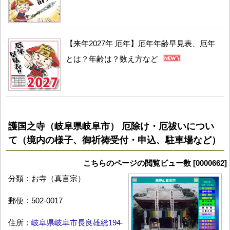
【来年2027年 厄年】厄年年齢早見表、厄年
とは？年齢は？数え方など
護国之寺（岐阜県岐阜市） 厄除け・厄祓いについ
て（境内の様子、御祈祷受付・申込、駐車場など）
こちらのページの閲覧ビュー数 [0000662]
分類：お寺（真言宗）
郵便：502-0017
住所：
岐阜県岐阜市長良雄総194-