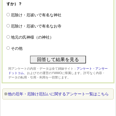
すか）？
厄除け・厄祓いで有名な神社
厄除け・厄祓いで有名なお寺
地元の氏神様（の神社）
その他
同アンケートの内容・データは全て姉妹サイト：
アンケート・アンサー
ドットコム、
およびその運営のYWMOに帰属します。許可なく内容・
データの転用・引用・利用を一切禁じます。
※
他の厄年・厄除け厄払いに関するアンケート一覧はこちら