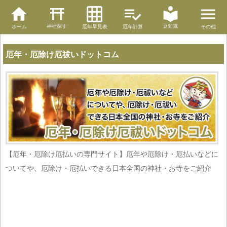
神社探す
豆知識
ホーム
厄年早見表
厄年計算
その他
厄年・厄除け厄祓いドットコム
【厄年・厄除け厄払いの専門サイト】厄年や厄除け・厄払いなどに
ついてや、厄除け・厄払いできる日本全国の神社・お寺をご紹介