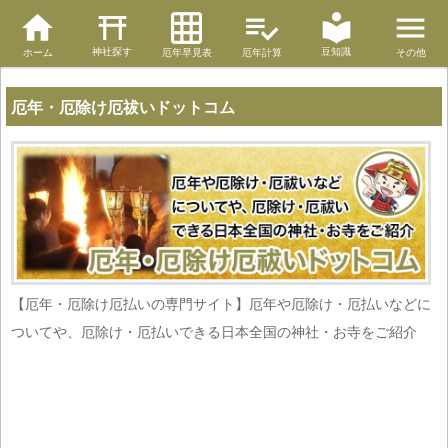
神社探す
豆知識
ホーム
厄年早見表
厄年計算
その他
厄年・厄除け厄祓いドットコム
【厄年・厄除け厄払いの専門サイト】厄年や厄除け・厄払いなどに
ついてや、厄除け・厄払いできる日本全国の神社・お寺をご紹介