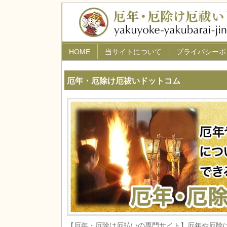
HOME
当サイトについて
プライバシーポ
厄年・厄除け厄祓いドットコム
【厄年・厄除け厄払いの専門サイト】厄年や厄除