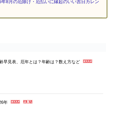
26年8月の厄除け・厄払いに縁起のいい吉日カレン
年年齢早見表、厄年とは？年齢は？数え方など
26年