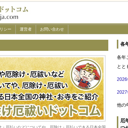
リシー
運営者
お問い合わせ
各
各年
とと
20
20
他の
厄
け・厄払いなどについてや、厄除け・厄払いできる日本全国
つ