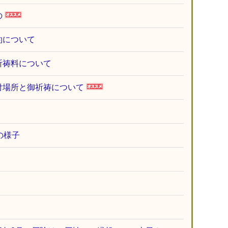
の
約について
祈祷料について
付場所と御祈祷について
の様子