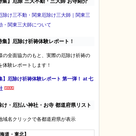
特集】厄除 三大不動・三大師 お寺紹介
厄除け三不動・関東厄除け三大師｜関東三
動・関東三大師について
特集】厄除け祈祷体験レポート！
様の全面協力のもと、実際の厄除け祈祷の
を体験レポートします！
集】厄除け祈祷体験レポート 第一弾！ at 七
社
除け・厄払い神社・お寺 都道府県リスト
地域名クリックで各都道府県が表示
海道・東北】