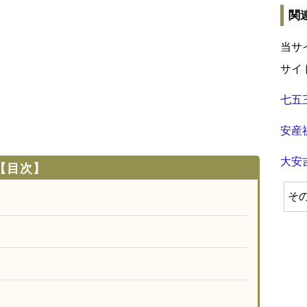
関
当サ
サイ
七五
安産
大安
【目次】
そ