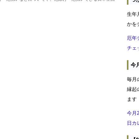
生年
かを
厄年
チェ
今
毎月
縁起
ます
今月
日カ