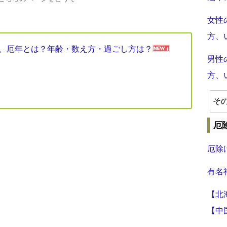
女性
方、
見表、厄年とは？年齢・数え方・過ごし方は？
男性
方、
そ
厄
厄除
有名
【北
【中