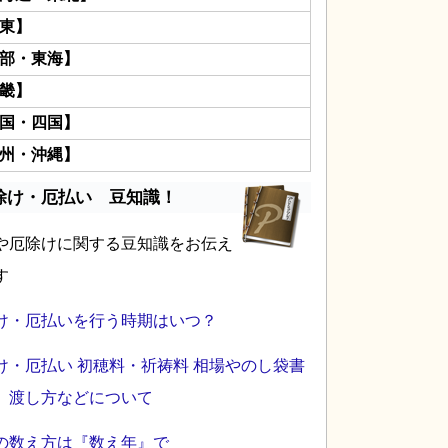
東】
部・東海】
畿】
国・四国】
州・沖縄】
除け・厄払い 豆知識！
や厄除けに関する豆知識をお伝え
す
け・厄払いを行う時期はいつ？
け・厄払い 初穂料・祈祷料 相場やのし袋書
、渡し方などについて
の数え方は『数え年』で