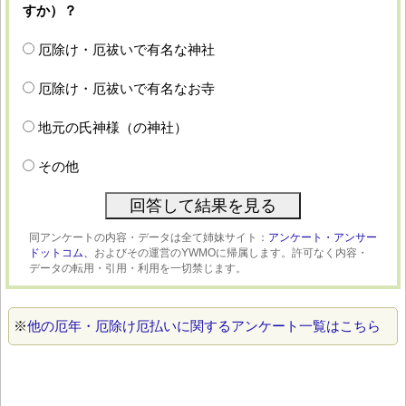
すか）？
厄除け・厄祓いで有名な神社
厄除け・厄祓いで有名なお寺
地元の氏神様（の神社）
その他
同アンケートの内容・データは全て姉妹サイト：
アンケート・アンサー
ドットコム、
およびその運営のYWMOに帰属します。許可なく内容・
データの転用・引用・利用を一切禁じます。
※
他の厄年・厄除け厄払いに関するアンケート一覧はこちら