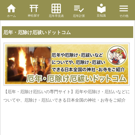
神社探す
豆知識
ホーム
厄年早見表
厄年計算
その他
厄年・厄除け厄祓いドットコム
【厄年・厄除け厄払いの専門サイト】厄年や厄除け・厄払いなどに
ついてや、厄除け・厄払いできる日本全国の神社・お寺をご紹介