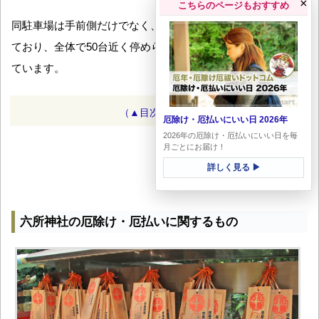
×
こちらのページもおすすめ
同駐車場は手前側だけでなく、奥にも広くスペースがとられ
ており、全体で50台近く停められる比較的広い駐車場となっ
ています。
（▲目次に戻る）
厄除け・厄払いにいい日 2026年
2026年の厄除け・厄払いにいい日を毎
月ごとにお届け！
詳しく見る ▶
六所神社の厄除け・厄払いに関するもの