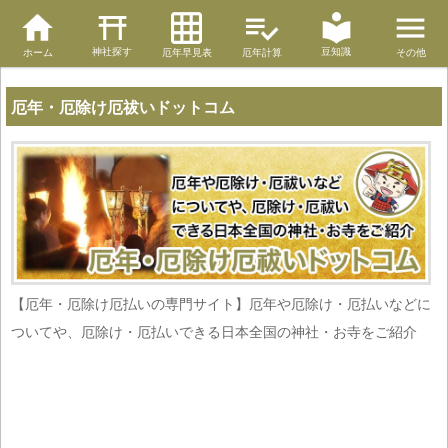
神社探す
豆知識
ホーム
厄年早見表
厄年計算
その他
厄年・厄除け厄祓いドットコム
【厄年・厄除け厄払いの専門サイト】厄年や厄除け・厄払いなどに
ついてや、厄除け・厄払いできる日本全国の神社・お寺をご紹介