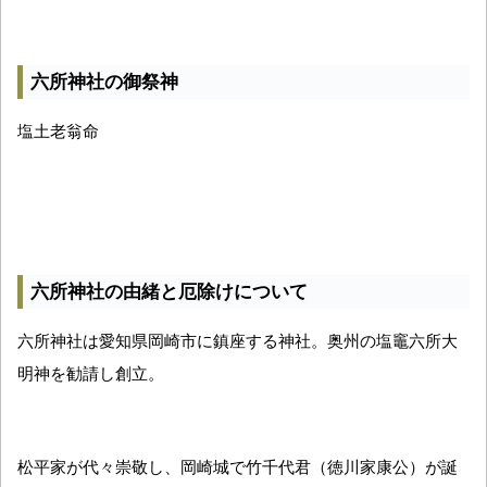
六所神社の御祭神
塩土老翁命
六所神社の由緒と厄除けについて
六所神社は愛知県岡崎市に鎮座する神社。奥州の塩竈六所大
明神を勧請し創立。
松平家が代々崇敬し、岡崎城で竹千代君（徳川家康公）が誕