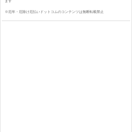
ます
※厄年・厄除け厄払いドットコムのコンテンツは無断転載禁止