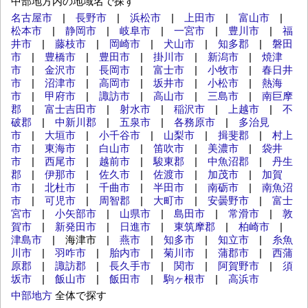
中部地方内の地域名で探す
名古屋市
|
長野市
|
浜松市
|
上田市
|
富山市
|
松本市
|
静岡市
|
岐阜市
|
一宮市
|
豊川市
|
福
井市
|
藤枝市
|
岡崎市
|
犬山市
|
知多郡
|
磐田
市
|
豊橋市
|
豊田市
|
掛川市
|
新潟市
|
焼津
市
|
金沢市
|
長岡市
|
富士市
|
小牧市
|
春日井
市
|
沼津市
|
高岡市
|
坂井市
|
小松市
|
熱海
市
|
甲府市
|
諏訪市
|
高山市
|
三島市
|
南巨摩
郡
|
富士吉田市
|
射水市
|
稲沢市
|
上越市
|
不
破郡
|
中新川郡
|
五泉市
|
各務原市
|
多治見
市
|
大垣市
|
小千谷市
|
山梨市
|
揖斐郡
|
村上
市
|
東海市
|
白山市
|
笛吹市
|
美濃市
|
袋井
市
|
西尾市
|
越前市
|
駿東郡
|
中魚沼郡
|
丹生
郡
|
伊那市
|
佐久市
|
佐渡市
|
加茂市
|
加賀
市
|
北杜市
|
千曲市
|
半田市
|
南砺市
|
南魚沼
市
|
可児市
|
周智郡
|
大町市
|
安曇野市
|
富士
宮市
|
小矢部市
|
山県市
|
島田市
|
常滑市
|
敦
賀市
|
新発田市
|
日進市
|
東筑摩郡
|
柏崎市
|
津島市
| 海津市 |
燕市
|
知多市
|
知立市
|
糸魚
川市
|
羽咋市
|
胎内市
|
菊川市
|
蒲郡市
|
西蒲
原郡
|
諏訪郡
|
長久手市
|
関市
|
阿賀野市
|
須
坂市
|
飯山市
|
飯田市
|
駒ヶ根市
|
高浜市
中部地方
全体で探す