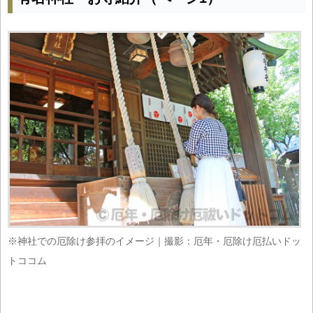
※神社での厄除け参拝のイメージ｜撮影：厄年・厄除け厄払いドッ
トココム