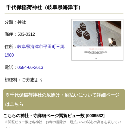
千代保稲荷神社（岐阜県海津市）
分類：神社
郵便：503-0312
住所：
岐阜県海津市平田町三郷
1980
電話：
0584-66-2613
初穂料：ご芳志より
※
千代保稲荷神社の厄除け・厄払いについて詳細ページ
はこちら
こちらの神社・寺詳細ページ閲覧ビュー数 [0009532]
※閲覧ビュー数は各神社・お寺の厄除け・厄払いへの関心の高さを表してい