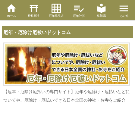
神社探す
豆知識
ホーム
厄年早見表
厄年計算
その他
厄年・厄除け厄祓いドットコム
【厄年・厄除け厄払いの専門サイト】厄年や厄除け・厄払いなどに
ついてや、厄除け・厄払いできる日本全国の神社・お寺をご紹介