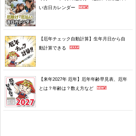
い吉日カレンダー
【厄年チェック自動計算】生年月日から自
動計算できる
【来年2027年 厄年】厄年年齢早見表、厄年
とは？年齢は？数え方など