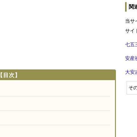
関
当サ
サイ
七五
安産
大安
【目次】
そ