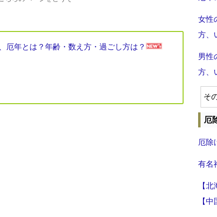
女性
方、
見表、厄年とは？年齢・数え方・過ごし方は？
男性
方、
そ
厄
厄除
有名
【北
【中