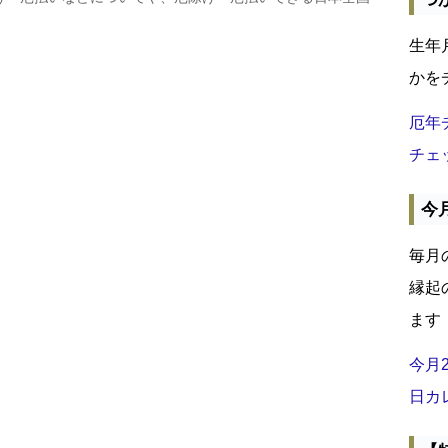
生年
かを
厄年
チェ
今
毎月
縁起
ます
今月
日カ