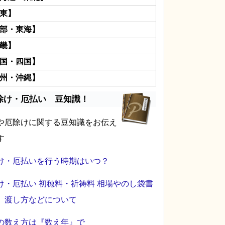
東】
部・東海】
畿】
国・四国】
州・沖縄】
除け・厄払い 豆知識！
や厄除けに関する豆知識をお伝え
す
け・厄払いを行う時期はいつ？
け・厄払い 初穂料・祈祷料 相場やのし袋書
、渡し方などについて
の数え方は『数え年』で