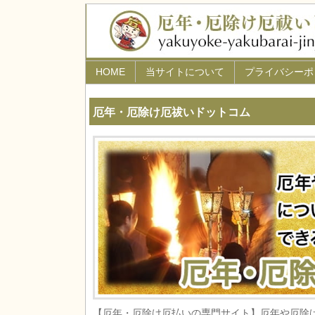
HOME
当サイトについて
プライバシーポ
厄年・厄除け厄祓いドットコム
【厄年・厄除け厄払いの専門サイト】厄年や厄除