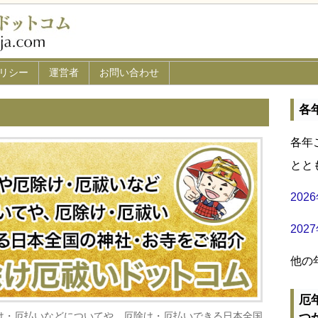
リシー
運営者
お問い合わせ
各
各年
とと
20
20
他の
厄
け・厄払いなどについてや、厄除け・厄払いできる日本全国
つ