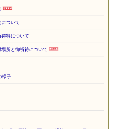
の
約について
祈祷料について
付場所と御祈祷について
の様子