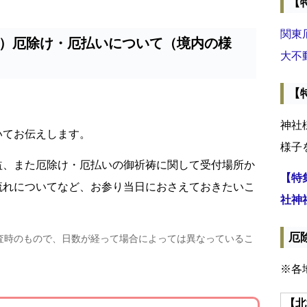
【
関東
）厄除け・厄払いについて（境内の様
大不
【
神社
いてお伝えします。
様子
益、また厄除け・厄払いの御祈祷に関して受付場所か
【特
流れについてなど、お参り当日におさえておきたいこ
社神
厄
査時のもので、日数が経って場合によっては異なっているこ
※各
【北