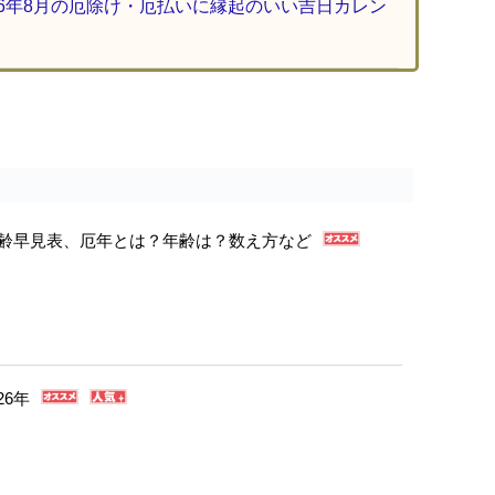
26年8月の厄除け・厄払いに縁起のいい吉日カレン
年年齢早見表、厄年とは？年齢は？数え方など
26年