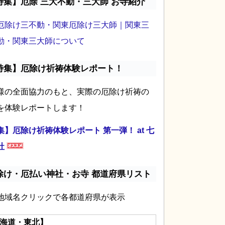
特集】厄除 三大不動・三大師 お寺紹介
厄除け三不動・関東厄除け三大師｜関東三
動・関東三大師について
特集】厄除け祈祷体験レポート！
様の全面協力のもと、実際の厄除け祈祷の
を体験レポートします！
集】厄除け祈祷体験レポート 第一弾！ at 七
社
除け・厄払い神社・お寺 都道府県リスト
地域名クリックで各都道府県が表示
海道・東北】