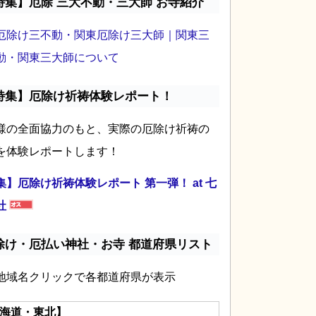
特集】厄除 三大不動・三大師 お寺紹介
厄除け三不動・関東厄除け三大師｜関東三
動・関東三大師について
特集】厄除け祈祷体験レポート！
様の全面協力のもと、実際の厄除け祈祷の
を体験レポートします！
集】厄除け祈祷体験レポート 第一弾！ at 七
社
除け・厄払い神社・お寺 都道府県リスト
地域名クリックで各都道府県が表示
海道・東北】