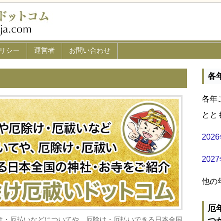
リシー
運営者
お問い合わせ
各
各年
とと
20
20
他の
厄
け・厄払いなどについてや、厄除け・厄払いできる日本全国
つ