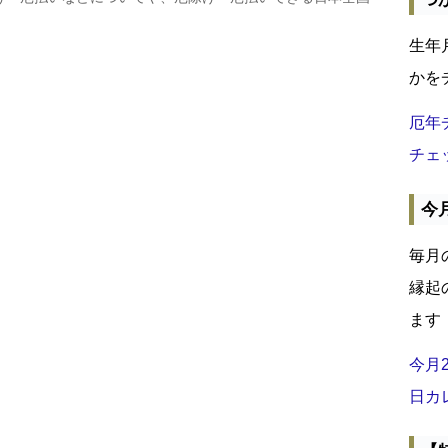
生年
かを
厄年
チェ
今
毎月
縁起
ます
今月
日カ