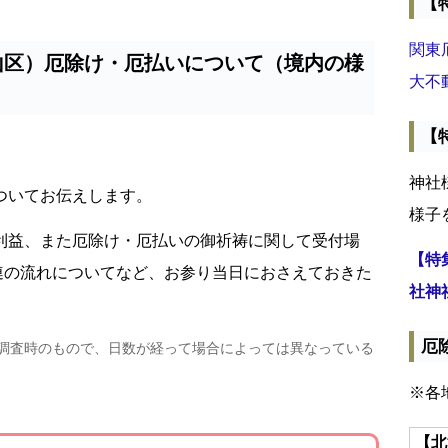
【
関東
山区）厄除け・厄払いについて（境内の様
大不
【
神社
ついてお伝えします。
様子
利益、また厄除け・厄払いの御祈祷に関して受付場
【特
連の流れについてなど、お参り当日におさえておきた
社神
厄
・調査時のもので、日数が経って場合によっては異なっている
※各
【北