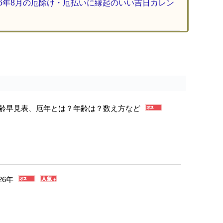
26年8月の厄除け・厄払いに縁起のいい吉日カレン
年年齢早見表、厄年とは？年齢は？数え方など
26年