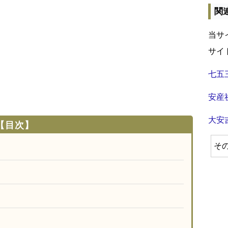
関
当サ
サイ
七五
安産
大安
【目次】
そ