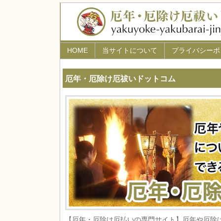
HOME
当サイトについて
プライバシーポ
厄年・厄除け厄祓いドットコム
【厄年・厄除け厄払いの専門サイト】厄年や厄除