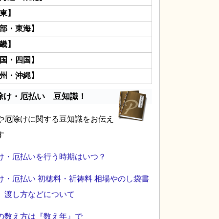
東】
部・東海】
畿】
国・四国】
州・沖縄】
除け・厄払い 豆知識！
や厄除けに関する豆知識をお伝え
す
け・厄払いを行う時期はいつ？
け・厄払い 初穂料・祈祷料 相場やのし袋書
、渡し方などについて
の数え方は『数え年』で