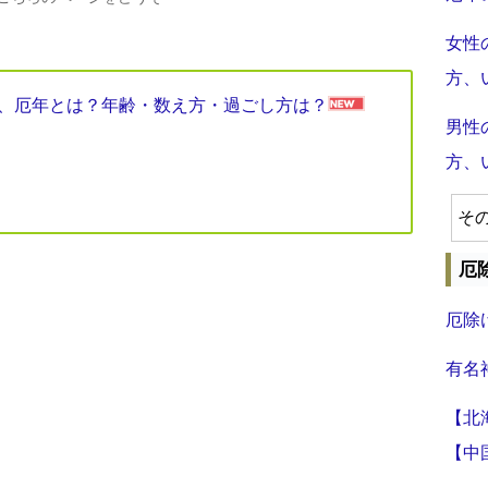
女性
方、
見表、厄年とは？年齢・数え方・過ごし方は？
男性
方、
そ
厄
厄除
有名
【北
【中