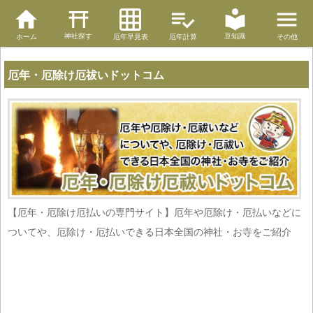
神社探す
豆知識
ホーム
厄年早見表
厄年計算
その他
厄年・厄除け厄祓いドットコム
【厄年・厄除け厄払いの専門サイト】厄年や厄除け・厄払いなどに
ついてや、厄除け・厄払いできる日本全国の神社・お寺をご紹介