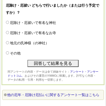
厄除け・厄祓い どちらで行いましたか（または行う予定で
すか）？
厄除け・厄祓いで有名な神社
厄除け・厄祓いで有名なお寺
地元の氏神様（の神社）
その他
同アンケートの内容・データは全て姉妹サイト：
アンケート・アンサー
ドットコム、
およびその運営のYWMOに帰属します。許可なく内容・
データの転用・引用・利用を一切禁じます。
※
他の厄年・厄除け厄払いに関するアンケート一覧はこちら