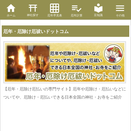
神社探す
豆知識
ホーム
厄年早見表
厄年計算
その他
厄年・厄除け厄祓いドットコム
【厄年・厄除け厄払いの専門サイト】厄年や厄除け・厄払いなどに
ついてや、厄除け・厄払いできる日本全国の神社・お寺をご紹介