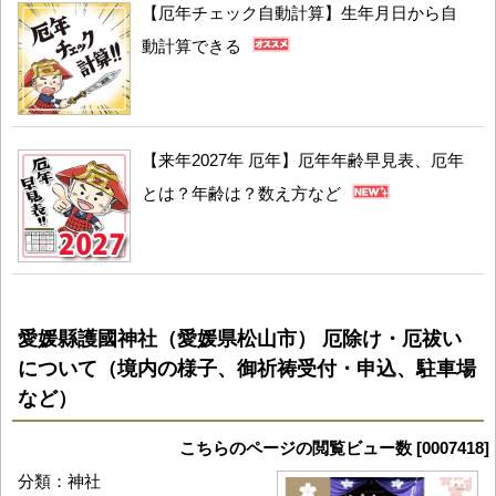
【厄年チェック自動計算】生年月日から自
動計算できる
【来年2027年 厄年】厄年年齢早見表、厄年
とは？年齢は？数え方など
愛媛縣護國神社（愛媛県松山市） 厄除け・厄祓い
について（境内の様子、御祈祷受付・申込、駐車場
など）
こちらのページの閲覧ビュー数 [0007418]
分類：神社