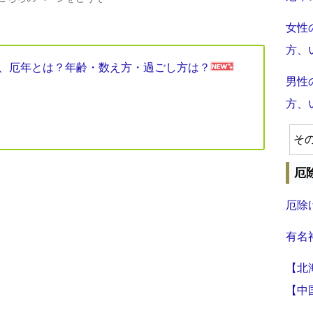
女性
方、
見表、厄年とは？年齢・数え方・過ごし方は？
男性
方、
そ
厄
厄除
有名
【北
【中