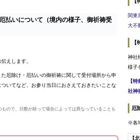
【
関東
厄払いについて（境内の様子、御祈祷受
大不
【
神社
お伝えします。
様子
また厄除け・厄払いの御祈祷に関して受付場所から申
【特
についてなど、お参り当日におさえておきたいことな
社神
厄
のもので、日数が経って場合によっては異なっていることも
※各
【北