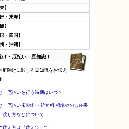
東】
部・東海】
畿】
国・四国】
州・沖縄】
除け・厄払い 豆知識！
や厄除けに関する豆知識をお伝え
す
け・厄払いを行う時期はいつ？
け・厄払い 初穂料・祈祷料 相場やのし袋書
、渡し方などについて
の数え方は『数え年』で