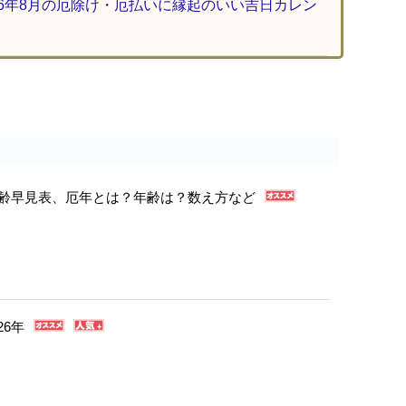
26年8月の厄除け・厄払いに縁起のいい吉日カレン
年年齢早見表、厄年とは？年齢は？数え方など
26年