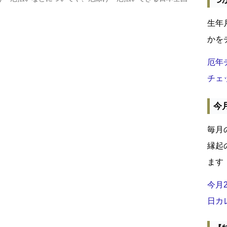
生年
かを
厄年
チェ
今
毎月
縁起
ます
今月
日カ