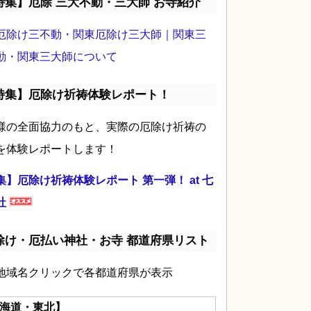
特集】厄除 三大不動・三大師 お寺紹介
厄除け三不動・関東厄除け三大師｜関東三
動・関東三大師について
特集】厄除け祈祷体験レポート！
様の全面協力のもと、実際の厄除け祈祷の
を体験レポートします！
集】厄除け祈祷体験レポート 第一弾！ at 七
社
除け・厄払い神社・お寺 都道府県リスト
地域名クリックで各都道府県が表示
海道・東北】