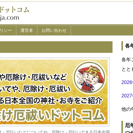
リシー
運営者
お問い合わせ
各
各年
とと
20
20
他の
厄
け・厄払いなどについてや、厄除け・厄払いできる日本全国
つ