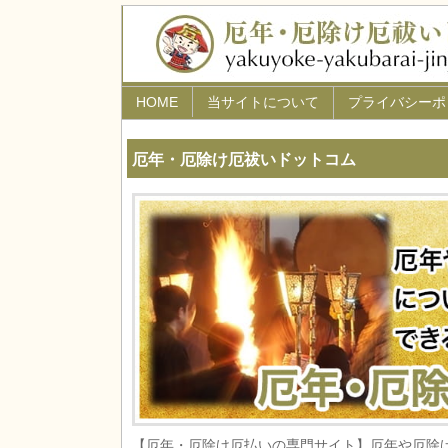
HOME
当サイトについて
プライバシーポ
厄年・厄除け厄祓いドットコム
【厄年・厄除け厄払いの専門サイト】厄年や厄除