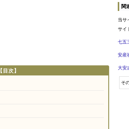
関
当サ
サイ
七五
安産
大安
【目次】
そ