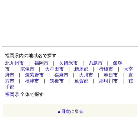
福岡県内の地域名で探す
北九州市
|
福岡市
|
久留米市
|
糸島市
|
飯塚
市
|
宗像市
|
大牟田市
|
糟屋郡
|
行橋市
|
太宰
府市
|
筑紫野市
|
嘉麻市
|
大川市
|
春日市
|
直
方市
|
福津市
|
筑後市
|
遠賀郡
|
那珂川市
|
鞍
手郡
福岡県
全体で探す
▲目次に戻る