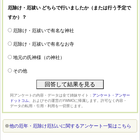
厄除け・厄祓い どちらで行いましたか（または行う予定で
すか）？
厄除け・厄祓いで有名な神社
厄除け・厄祓いで有名なお寺
地元の氏神様（の神社）
その他
同アンケートの内容・データは全て姉妹サイト：
アンケート・アンサー
ドットコム、
およびその運営のYWMOに帰属します。許可なく内容・
データの転用・引用・利用を一切禁じます。
※
他の厄年・厄除け厄払いに関するアンケート一覧はこちら