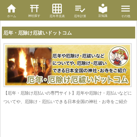
神社探す
豆知識
ホーム
厄年早見表
厄年計算
その他
厄年・厄除け厄祓いドットコム
【厄年・厄除け厄払いの専門サイト】厄年や厄除け・厄払いなどに
ついてや、厄除け・厄払いできる日本全国の神社・お寺をご紹介