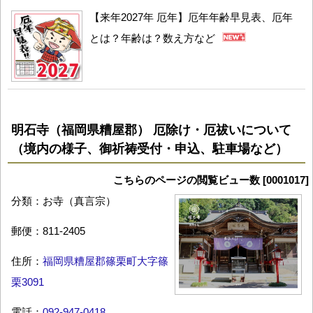
【来年2027年 厄年】厄年年齢早見表、厄年
とは？年齢は？数え方など
明石寺（福岡県糟屋郡） 厄除け・厄祓いについて
（境内の様子、御祈祷受付・申込、駐車場など）
こちらのページの閲覧ビュー数 [0001017]
分類：お寺（真言宗）
郵便：811-2405
住所：
福岡県糟屋郡篠栗町大字篠
栗3091
電話：
092-947-0418