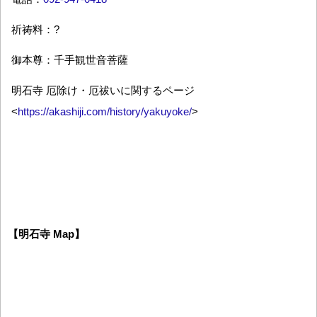
祈祷料：?
御本尊：千手観世音菩薩
明石寺 厄除け・厄祓いに関するページ
<
https://akashiji.com/history/yakuyoke/
>
【明石寺 Map】