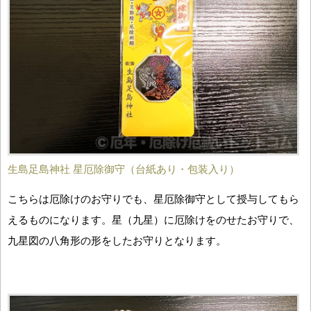
生島足島神社 星厄除御守（台紙あり・包装入り）
こちらは厄除けのお守りでも、星厄除御守として授与してもら
えるものになります。星（九星）に厄除けをのせたお守りで、
九星図の八角形の形をしたお守りとなります。