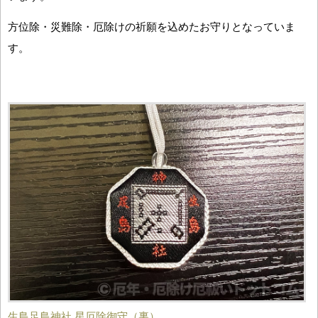
方位除・災難除・厄除けの祈願を込めたお守りとなっていま
す。
生島足島神社 星厄除御守（裏）