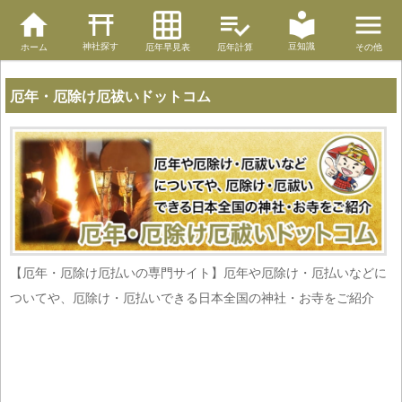
神社探す
豆知識
ホーム
厄年早見表
厄年計算
その他
厄年・厄除け厄祓いドットコム
【厄年・厄除け厄払いの専門サイト】厄年や厄除け・厄払いなどに
ついてや、厄除け・厄払いできる日本全国の神社・お寺をご紹介