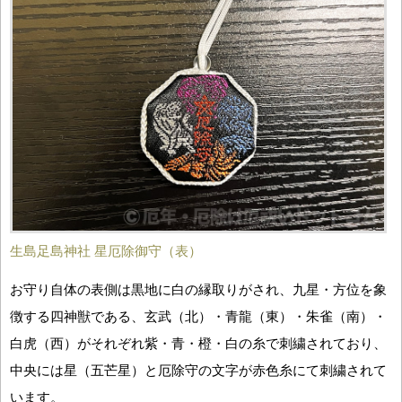
生島足島神社 星厄除御守（表）
お守り自体の表側は黒地に白の縁取りがされ、九星・方位を象
徴する四神獣である、玄武（北）・青龍（東）・朱雀（南）・
白虎（西）がそれぞれ紫・青・橙・白の糸で刺繍されており、
中央には星（五芒星）と厄除守の文字が赤色糸にて刺繍されて
います。