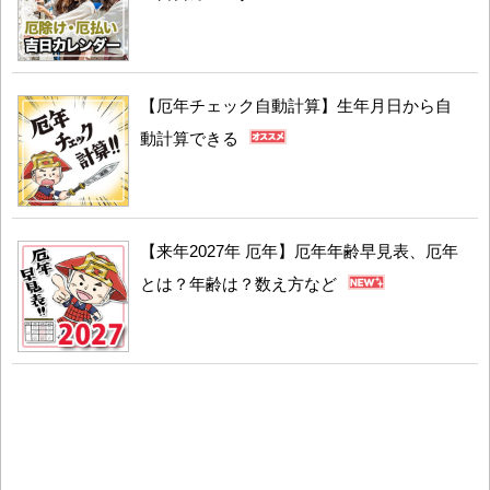
【厄年チェック自動計算】生年月日から自
動計算できる
【来年2027年 厄年】厄年年齢早見表、厄年
とは？年齢は？数え方など