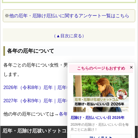
※
他の厄年・厄除け厄払いに関するアンケート一覧はこちら
（▲目次に戻る）
各年の厄年について
各年ごとの厄年につい女性・男性の年齢早見表とともにお伝え
×
こちらのページもおすすめ
します。
2026年（令和8年）厄年｜厄年年齢早見表
2027年（令和9年）厄年｜厄年年齢早見表
他の年の厄年については→
各年厄年一覧
厄除け・厄払いにいい日 2026年
2026年の厄除け・厄払いにいい日を毎
月ごとにお届け！
厄年・厄除け厄祓いドットコムに掲載のテキスト・画像等コ