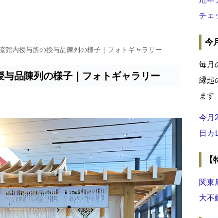
チェ
今
交流館内授与所の授与品陳列の様子｜フォトギャラリー
毎月
授与品陳列の様子｜フォトギャラリー
縁起
ます
今月
日カ
【
関東
大不