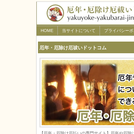
HOME
当サイトについて
プライバシーポ
厄年・厄除け厄祓いドットコム
【厄年・厄除け厄払いの専門サイト】厄年や厄除