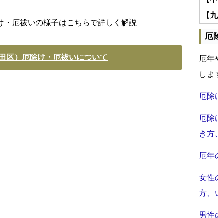
【九
け・厄祓いの様子はこちらで詳しく解説
厄
田区）厄除け・厄祓いについて
厄年
しま
厄除
厄除
き方
厄年
女性
方、
男性