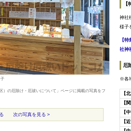
【
神社
様子
【特
社神
厄
様子
※各
区）の厄除け・厄祓いについて」ページに掲載の写真をフ
【北
【関
【中
る
次の写真を見る >
【近
【中