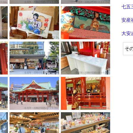
七五
安産
大安
そ