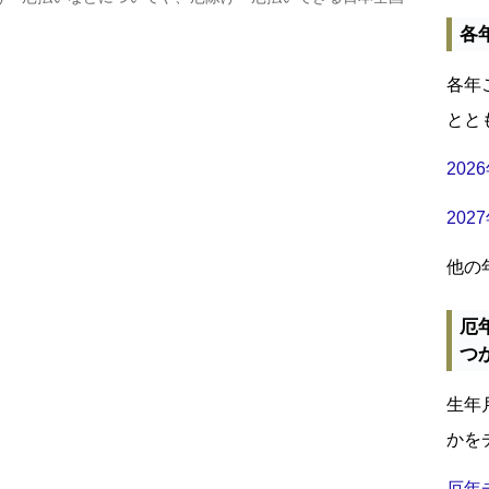
各
各年
とと
20
20
他の
厄
つ
生年
かを
厄年