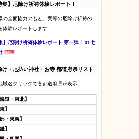
特集】厄除け祈祷体験レポート！
様の全面協力のもと、実際の厄除け祈祷の
を体験レポートします！
集】厄除け祈祷体験レポート 第一弾！ at 七
社
除け・厄払い神社・お寺 都道府県リスト
地域名クリックで各都道府県が表示
海道・東北】
東】
部・東海】
畿】
国・四国】