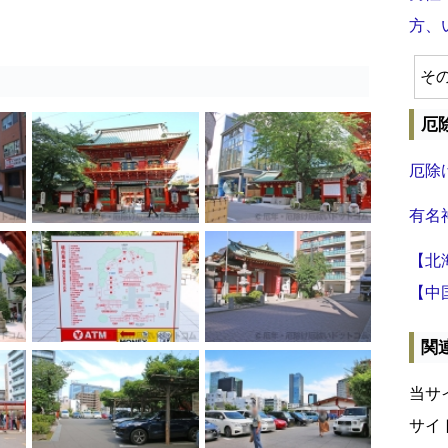
方、
そ
厄
厄除
有名
【北
【中
関
当サ
サイ