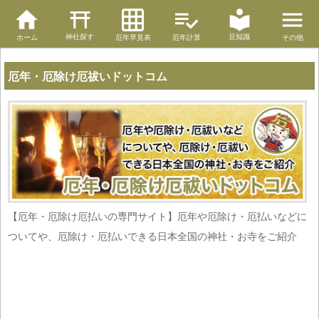
神社探す
豆知識
ホーム
厄年早見表
厄年計算
その他
厄年・厄除け厄祓いドットコム
【厄年・厄除け厄払いの専門サイト】厄年や厄除け・厄払いなどに
ついてや、厄除け・厄払いできる日本全国の神社・お寺をご紹介