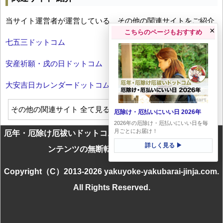
当サイト運営者が運営している、その他の関連サイトをご紹介
×
こちらのページもおすすめ
七五三ドットコム
安産祈願・戌の日ドットコム
大安吉日カレンダードットコム
その他の関連サイト 全て見る
厄除け・厄払いにいい日 2026年
2026年の厄除け・厄払いにいい日を毎
月ごとにお届け！
厄年・厄除け厄祓いドットコムに掲載のテキスト・画像等コ
詳しく見る ▶
ンテンツの無断転載を一切禁じます
Copyright（C）2013-2026 yakuyoke-yakubarai-jinja.com.
All Rights Reserved.