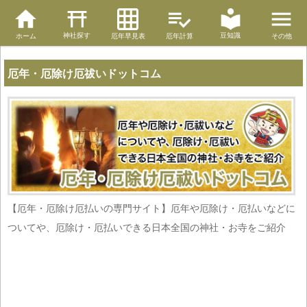
神社探す
豆知識
ホーム
厄年早見表
厄年計算
その他
厄年・厄除け厄祓いドットコム
【厄年・厄除け厄払いの専門サイト】厄年や厄除け・厄払いなどに
ついてや、厄除け・厄払いできる日本全国の神社・お寺をご紹介