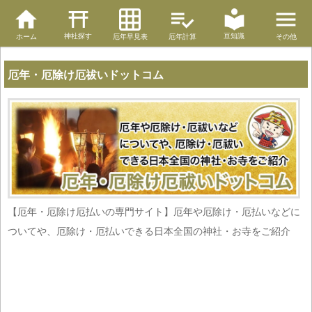
神社探す
豆知識
ホーム
厄年早見表
厄年計算
その他
厄年・厄除け厄祓いドットコム
【厄年・厄除け厄払いの専門サイト】厄年や厄除け・厄払いなどに
ついてや、厄除け・厄払いできる日本全国の神社・お寺をご紹介