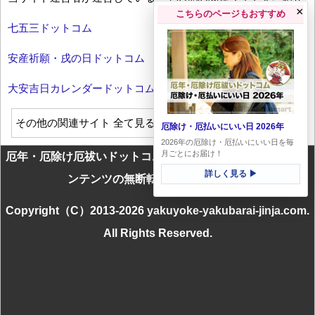
×
こちらのページもおすすめ
七五三ドットコム
安産祈願・戌の日ドットコム
大安吉日カレンダードットコム
その他の関連サイト 全て見る
厄除け・厄払いにいい日 2026年
2026年の厄除け・厄払いにいい日を毎
月ごとにお届け！
厄年・厄除け厄祓いドットコムに掲載のテキスト・画像等コ
詳しく見る ▶
ンテンツの無断転載を一切禁じます
Copyright（C）2013-2026 yakuyoke-yakubarai-jinja.com.
All Rights Reserved.