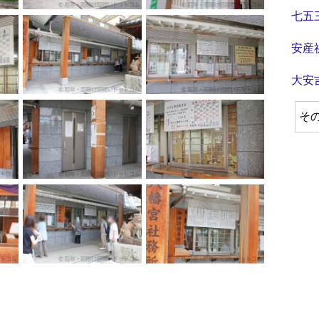
七五
安産
大安
そ