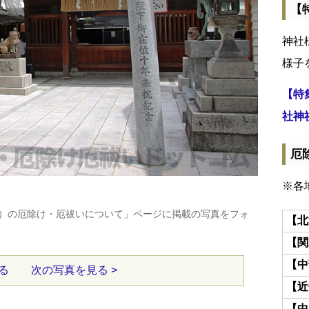
【
神社
様子
【特
社神
厄
※各
）の厄除け・厄祓いについて」ページに掲載の写真をフォ
【北
【関
【中
る
次の写真を見る >
【近
【中