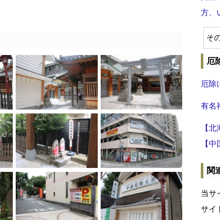
方、
そ
厄
厄除
有名
【北
【中
関
当サ
サイ