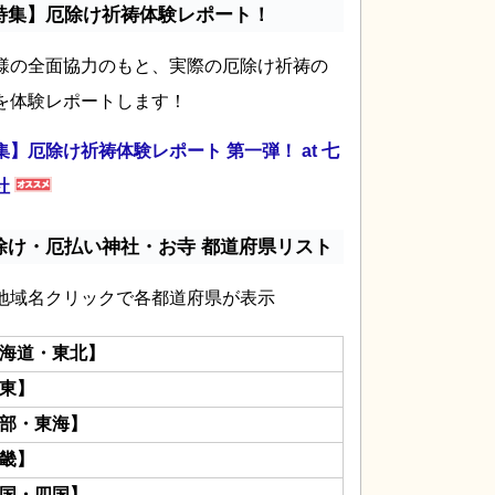
特集】厄除け祈祷体験レポート！
様の全面協力のもと、実際の厄除け祈祷の
を体験レポートします！
集】厄除け祈祷体験レポート 第一弾！ at 七
社
除け・厄払い神社・お寺 都道府県リスト
地域名クリックで各都道府県が表示
海道・東北】
東】
部・東海】
畿】
国・四国】