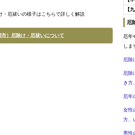
【九
け・厄祓いの様子はこちらで詳しく解説
厄
岡市）厄除け・厄祓いについて
厄年
しま
厄除
厄除
き方
厄年
女性
方、
男性