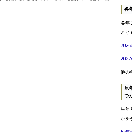
各
各年
とと
20
20
他の
厄
つ
生年
かを
厄年