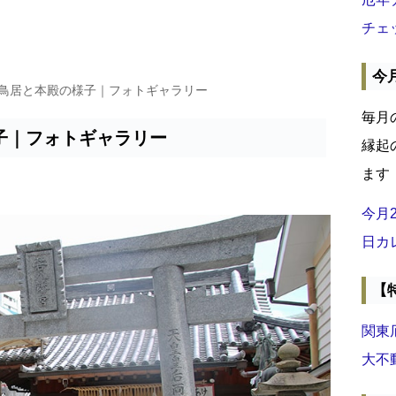
チェ
今
の鳥居と本殿の様子｜フォトギャラリー
毎月
子｜フォトギャラリー
縁起
ます
今月
日カ
【
関東
大不