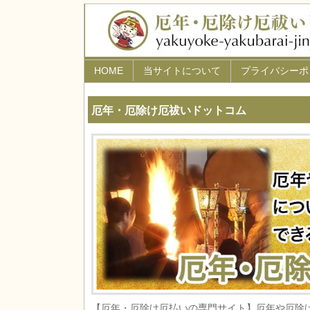
HOME
当サイトについて
プライバシーポ
厄年・厄除け厄祓いドットコム
【厄年・厄除け厄払いの専門サイト】厄年や厄除