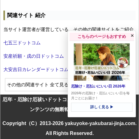
関連サイト 紹介
当サイト運営者が運営している、その他の関連サイトをご紹介
×
こちらのページもおすすめ
七五三ドットコム
安産祈願・戌の日ドットコム
大安吉日カレンダードットコム
その他の関連サイト 全て見る
厄除け・厄払いにいい日 2026年
2026年の厄除け・厄払いにいい日を毎
月ごとにお届け！
厄年・厄除け厄祓いドットコムに掲載のテキスト・画像等コ
詳しく見る ▶
ンテンツの無断転載を一切禁じます
Copyright（C）2013-2026 yakuyoke-yakubarai-jinja.com.
All Rights Reserved.