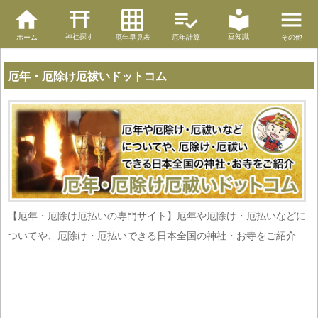
神社探す
豆知識
ホーム
厄年早見表
厄年計算
その他
厄年・厄除け厄祓いドットコム
【厄年・厄除け厄払いの専門サイト】厄年や厄除け・厄払いなどに
ついてや、厄除け・厄払いできる日本全国の神社・お寺をご紹介