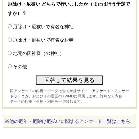
厄除け・厄祓い どちらで行いましたか（または行う予定で
すか）？
厄除け・厄祓いで有名な神社
厄除け・厄祓いで有名なお寺
地元の氏神様（の神社）
その他
同アンケートの内容・データは全て姉妹サイト：
アンケート・アンサー
ドットコム、
およびその運営のYWMOに帰属します。許可なく内容・
データの転用・引用・利用を一切禁じます。
※
他の厄年・厄除け厄払いに関するアンケート一覧はこちら