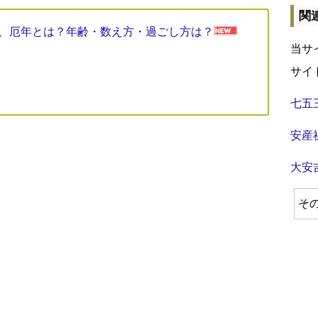
関
見表、厄年とは？年齢・数え方・過ごし方は？
当サ
サイ
七五
安産
大安
そ