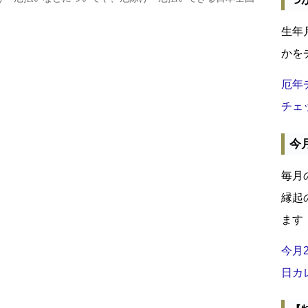
生年
かを
厄年
チェ
今
毎月
縁起
ます
今月
日カ