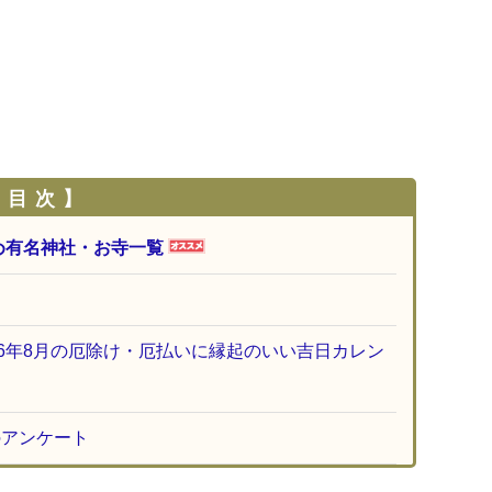
 目 次 】
め有名神社・お寺一覧
26年8月の厄除け・厄払いに縁起のいい吉日カレン
のアンケート