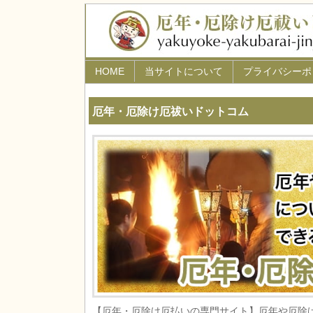
HOME
当サイトについて
プライバシーポ
厄年・厄除け厄祓いドットコム
【厄年・厄除け厄払いの専門サイト】厄年や厄除