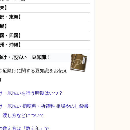
東】
部・東海】
畿】
国・四国】
州・沖縄】
除け・厄払い 豆知識！
や厄除けに関する豆知識をお伝え
す
け・厄払いを行う時期はいつ？
け・厄払い 初穂料・祈祷料 相場やのし袋書
、渡し方などについて
の数え方は『数え年』で