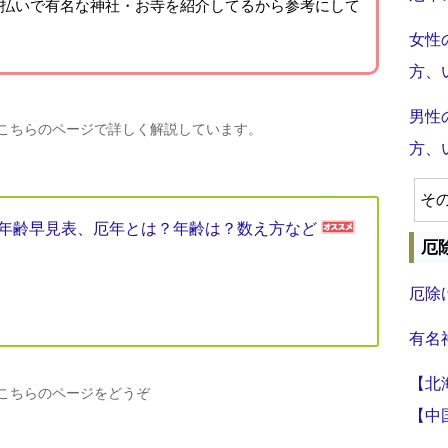
払いで有名な神社・お寺を紹介
してるから参考にして
女性
方、
男性
、こちらのページで詳しく解説しています。
方、
そ
厄年年齢早見表、厄年とは？年齢は？数え方など
厄
厄除
有名
【北
、こちらのページをどうぞ
【中