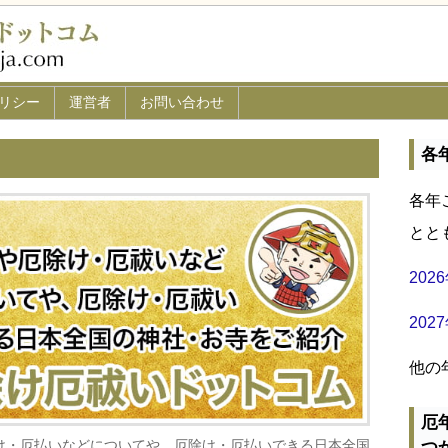
リシー
運営者
お問い合わせ
各
各年
とと
20
20
他の
厄
け・厄払いなどについてや、厄除け・厄払いできる日本全国
つ