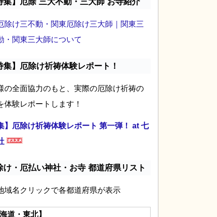
特集】厄除 三大不動・三大師 お寺紹介
厄除け三不動・関東厄除け三大師｜関東三
動・関東三大師について
特集】厄除け祈祷体験レポート！
様の全面協力のもと、実際の厄除け祈祷の
を体験レポートします！
集】厄除け祈祷体験レポート 第一弾！ at 七
社
除け・厄払い神社・お寺 都道府県リスト
地域名クリックで各都道府県が表示
海道・東北】