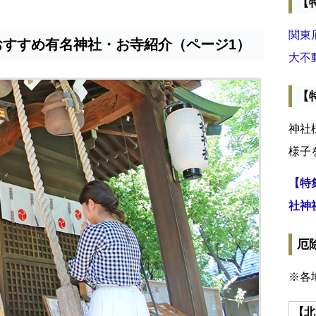
【
関東
おすすめ有名神社・お寺紹介（ページ1）
大不
【
神社
様子
【特
社神
厄
※各
【北