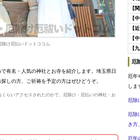
【関
【中
【近
【中
厄除け厄払いドットココム
【九
厄
めで有名・人気の神社とお寺を紹介します。埼玉県日
厄年
お探しの方、ご祈祷を予定の方はぜひどうぞ。
しま
れくらいアクセスされたのかで、厄除け・厄払いの神社・お
厄除
厄除
き方
厄年