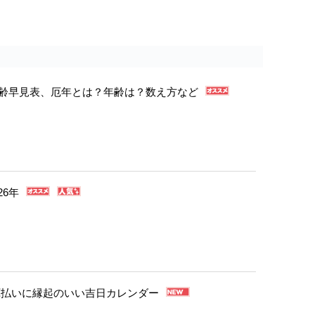
年年齢早見表、厄年とは？年齢は？数え方など
26年
・厄払いに縁起のいい吉日カレンダー