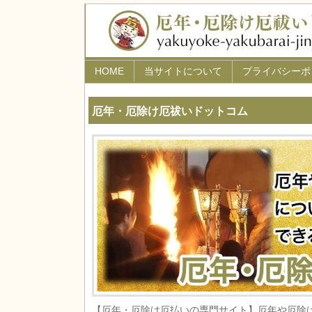
HOME
当サイトについて
プライバシーポ
厄年・厄除け厄祓いドットコム
【厄年・厄除け厄払いの専門サイト】厄年や厄除