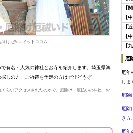
【関
【中
【近
【中
厄除け厄払いドットココム
【九
厄
めで有名・人気の神社とお寺を紹介します。埼玉県鴻
厄年
お探しの方、ご祈祷を予定の方はぜひどうぞ。
しま
れくらいアクセスされたのかで、厄除け・厄払いの神社・お
厄除
厄除
き方
厄年