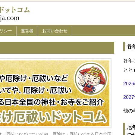
リシー
運営者
お問い合わせ
各
各年
とと
20
20
他の
厄
け・厄払いなどについてや、厄除け・厄払いできる日本全国
つ