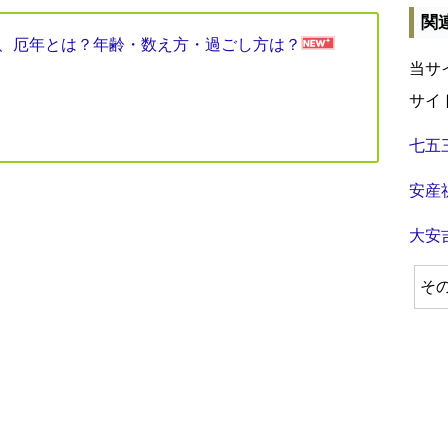
関
見表、厄年とは？年齢・数え方・過ごし方は？
当サ
サイ
七五
安産
大安
そ