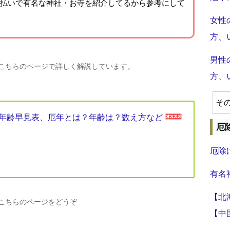
払いで有名な神社・お寺を紹介
してるから参考にして
女性
方、
男性
、こちらのページで詳しく解説しています。
方、
そ
厄年年齢早見表、厄年とは？年齢は？数え方など
厄
厄除
有名
【北
、こちらのページをどうぞ
【中