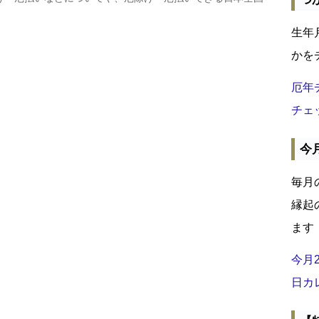
生年
かを
厄年
チェ
今
毎月
縁起
ます
今月
日カ