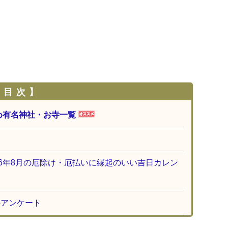
 目 次 】
め有名神社・お寺一覧
26年8月の厄除け・厄払いに縁起のいい吉日カレン
のアンケート