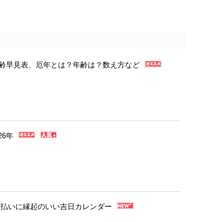
年年齢早見表、厄年とは？年齢は？数え方など
26年
・厄払いに縁起のいい吉日カレンダー