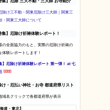
特集】厄除 三大不動・三大師 お寺紹介
厄除け三不動・関東厄除け三大師｜関東三
動・関東三大師について
特集】厄除け祈祷体験レポート！
様の全面協力のもと、実際の厄除け祈祷の
を体験レポートします！
集】厄除け祈祷体験レポート 第一弾！ at 七
社
除け・厄払い神社・お寺 都道府県リスト
地域名クリックで各都道府県が表示
海道・東北】