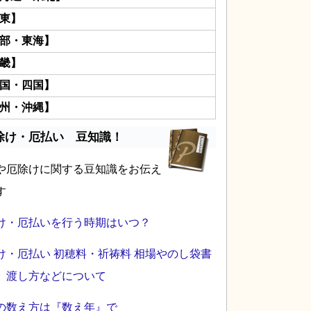
東】
部・東海】
畿】
国・四国】
州・沖縄】
除け・厄払い 豆知識！
や厄除けに関する豆知識をお伝え
す
け・厄払いを行う時期はいつ？
け・厄払い 初穂料・祈祷料 相場やのし袋書
、渡し方などについて
の数え方は『数え年』で