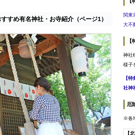
【
関東
おすすめ有名神社・お寺紹介（ページ1）
大不
【
神社
様子
【特
社神
厄
※各
【北