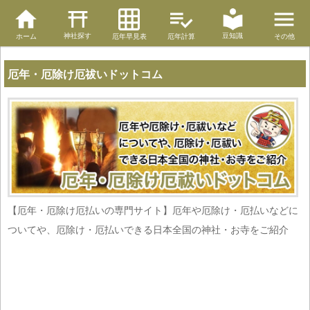
神社探す
豆知識
ホーム
厄年早見表
厄年計算
その他
厄年・厄除け厄祓いドットコム
【厄年・厄除け厄払いの専門サイト】厄年や厄除け・厄払いなどに
ついてや、厄除け・厄払いできる日本全国の神社・お寺をご紹介