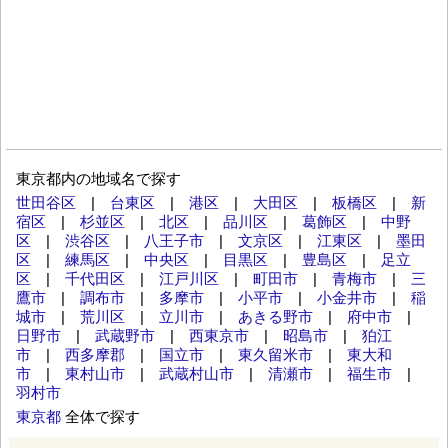
東京都内の地域名で探す
世田谷区
|
台東区
|
港区
|
大田区
|
板橋区
|
新
宿区
|
杉並区
|
北区
|
品川区
|
葛飾区
|
中野
区
|
渋谷区
|
八王子市
|
文京区
|
江東区
|
墨田
区
|
練馬区
|
中央区
|
目黒区
|
豊島区
|
足立
区
|
千代田区
|
江戸川区
|
町田市
|
青梅市
|
三
鷹市
|
調布市
|
多摩市
|
小平市
|
小金井市
|
稲
城市
|
荒川区
|
立川市
|
あきる野市
|
府中市
|
日野市
|
武蔵野市
|
西東京市
|
昭島市
|
狛江
市
|
西多摩郡
|
国立市
|
東久留米市
|
東大和
市
|
東村山市
|
武蔵村山市
|
清瀬市
|
福生市
|
羽村市
東京都
全体で探す